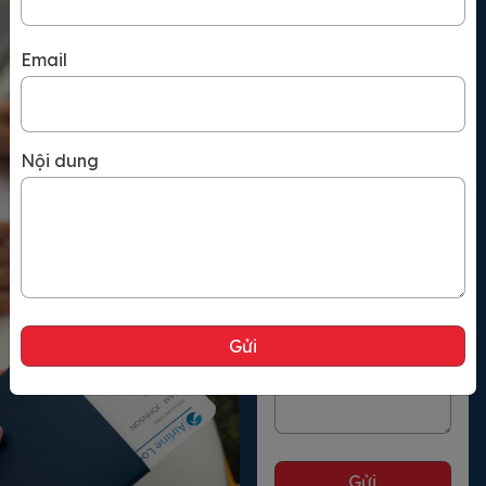
Họ và tên
đến quốc gia này. Trong […]
Email
Số điện thoại
Nội dung
Email
Nội dung