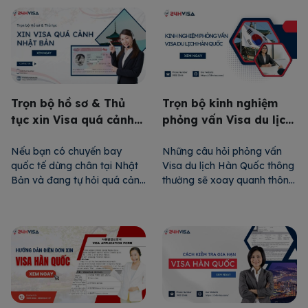
thông hành Trung Quốc đi
Nam cần phải điền mẫu tờ
được bao lâu? Xin như thế
khai xin visa Nhật Bản mới
nào? Bài viết này, 24H Visa
nhất. Vậy trên mẫu này có
sẽ cung cấp thông tin về làm
những thông tin gì? Mời bạn
giấy […]
cùng tìm hiểu […]
Trọn bộ hồ sơ & Thủ
Trọn bộ kinh nghiệm
tục xin Visa quá cảnh
phỏng vấn Visa du lịch
Nhật Bản chi tiết nhất
Hàn Quốc
Nếu bạn có chuyến bay
Những câu hỏi phỏng vấn
quốc tế dừng chân tại Nhật
Visa du lịch Hàn Quốc thông
Bản và đang tự hỏi quá cảnh
thường sẽ xoay quanh thông
ở Nhật có cần Visa không.
tin trong hồ sơ đã nộp.
Hoặc bạn chưa rõ Visa quá
Người phỏng vấn cần hiểu rõ
cảnh Nhật Bản là gì và quy
để trả lời thật rõ ràng, mạch
trình xin như thế nào, thì bài
lạc và thuyết phục. Kinh
viết này sẽ cung cấp đầy đủ
nghiệm phỏng vấn Visa du
thông tin chi tiết […]
lịch Hàn Quốc trong bài viết
dưới đây giúp bạn […]