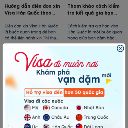
Hướng dẫn điền đơn xin
Tham khảo cách kiểm
Visa Hàn Quốc theo
tra kết quả gia hạn
mẫu mới nhất
Visa Hàn Quốc
Điền đơn xin Visa Hàn Quốc
Cách kiểm tra gia hạn visa
là bước quan trọng để bạn
Hàn Quốc là một bước quan
có thể tiến hành xin Thị thực
trọng giúp bạn đảm bảo
của quốc gia này. Mẫu đơn
tuân thủ quy định lưu trú tại
được đầy đủ với các thông
đất nước này. Trong bài viết
tin chính xác giúp gia tăng
này, 24H Visa sẽ hướng dẫn
cơ hội đậu Thị thực. Do đó,
bạn từng bước để kiểm tra
trong bài viết này, 24H Visa
và thực hiện gia hạn visa
sẽ hướng dẫn điền đơn […]
một cách dễ dàng và nhanh
chóng. […]
Hồ sơ & thủ tục xin gia
Kinh nghiệm vàng xin
hạn Visa F3 tại Hàn
Visa du lịch Hàn Quốc
Quốc chi tiết nhất
tự túc
Gia hạn Visa F3 tại Hàn
Visa du lịch Hàn Quốc (C-3-
Quốc là một bước quan
9) tự túc là giấy phép nhập