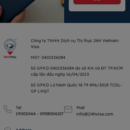
Công ty TNHH Dịch vụ
Thị thực 24H Vietnam
Visa
MST:
0401536084
Số GPKD 0401536084 do sở KH và ĐT TP.HCM
cấp lần đầu ngày 16/04/2013
Số GPKD Lữ hành Quốc tế 79-896/2018 TCDL-
GP LHQT
Tel
Mail
info@24hvisa.com
19002044 - 0938004137