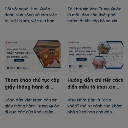
Hàn Quốc chi tiết nhất
Quốc chi tiết
Đối với người Hàn Quốc
Tờ khai xin Visa Trung Quốc
đang sinh sống và làm việc
là mẫu đơn cần thiết phải
tại Việt Nam, việc gia hạn
hoàn tất khi nộp hồ sơ xin
Visa là vô cùng cần thiết để
Visa với các mục đích như du
đảm bảo lưu trú hợp pháp.
lịch, công tác hay học tập.
Bài viết dưới đây cung cấp
Đây là tài liệu quan trọng
hướng dẫn chi tiết về thủ tục
giúp cơ quan lãnh sự xét
gia hạn Visa cho người Hàn
duyệt thông tin và mục đích
Quốc, bao gồm các loại Visa
nhập cảnh của bạn. Trong
[…]
[…]
Tham khảo thủ tục cấp
Hướng dẫn chi tiết cách
giấy thông hành đi
điền mẫu tờ khai xin
Trung Quốc
Visa Nhật Bản mới
Công dân Việt Nam cần xin
Visa Nhật Bản là “chìa
nhất
giấy thông hành Trung Quốc
khóa” mở ra cánh cửa khám
đi qua các cửa khẩu giáp
phá xứ sở hoa anh đào
biên để tiết kiệm chi phí và
mộng mơ, xinh đẹp. Để được
thời gian xin Visa. Vậy giấy
cấp Visa, công dân Việt