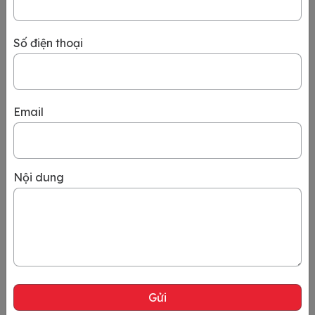
Đến Đức, bỏ túi ngay top 10 địa điểm đẹp đến mê
mẩn
Du lịch nước Đức, bạn sẽ được tận mắt chứng kiến cuộc sống
Số điện thoại
tại vườn bia kiểu mẫu, thưởng thức ly bia lager mát lạnh và
khám phá những điểm đến đầy hấp dẫn, thú vị. Cùng 24HVISA
du ngoạn nước Đức ngay dưới đây để có một chuyến đi trọn
vẹn, ý nghĩa nhất nhé. Ngắm nhìn bức tường
Xem chi tiết
Email
Nội dung