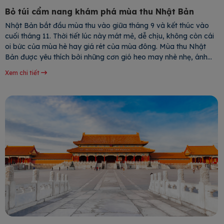
Bỏ túi cẩm nang khám phá mùa thu Nhật Bản
Nhật Bản bắt đầu mùa thu vào giữa tháng 9 và kết thúc vào
cuối tháng 11. Thời tiết lúc này mát mẻ, dễ chịu, không còn cái
oi bức của mùa hè hay giá rét của mùa đông. Mùa thu Nhật
Bản được yêu thích bởi những cơn gió heo may nhè nhẹ, ánh
mặt trời chiếu rọi ngọt
Xem chi tiết