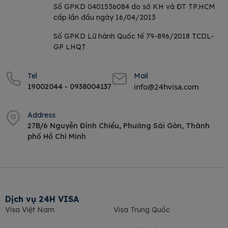
Số GPKD 0401536084 do sở KH và ĐT TP.HCM
cấp lần đầu ngày 16/04/2013
Số GPKD Lữ hành Quốc tế 79-896/2018 TCDL-
GP LHQT
Tel
Mail
info@24hvisa.com
19002044 - 0938004137
Address
27B/6 Nguyễn Đình Chiểu, Phường Sài Gòn, Thành
phố Hồ Chí Minh
Dịch vụ 24H VISA
Visa Việt Nam
Visa Trung Quốc