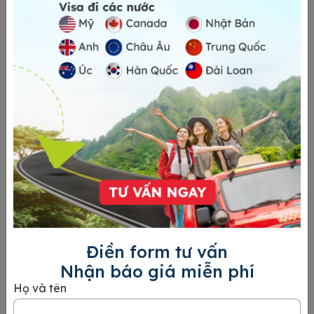
Gyeongbokgung
Chợ Tongin nằm ở phía tây cung Gyeongbokgung – cung điện
có tượng trưng cho thời đại Joseon. Chợ truyền thống này có
thể được mệnh danh là “tiệc đứng tại con phố dài 300m sôi
động nhất ở Hàn Quốc” vì chợ có chương trình “Box Lunch
Café” độc đáo. Hãy cùng 24HVISA khám phá ngôi chợ này
Xem chi tiết
nhé! Du
Điền form tư vấn
Nhận báo giá miễn phí
Họ và tên