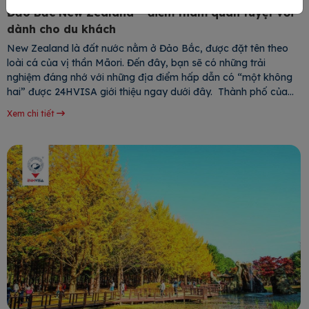
Đảo Bắc New Zealand – điểm tham quan tuyệt vời
dành cho du khách
New Zealand là đất nước nằm ở Đảo Bắc, được đặt tên theo
loài cá của vị thần Māori. Đến đây, bạn sẽ có những trải
nghiệm đáng nhớ với những địa điểm hấp dẫn có “một không
hai” được 24HVISA giới thiệu ngay dưới đây. Thành phố của
những chiếc buồm – Auckland Auckland là thành phố đông dân
Xem chi tiết