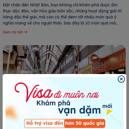
Đặt chân đến Nhật Bản, bạn không chỉ khám phá được ẩm
thực độc đáo, văn hóa giàu bản sắc, những hoạt động giải trí
hàng đầu thế giới, mà còn có thể đem rất nhiều món quà ý
nghĩa mang về cho người thân. Sau đây là 10 món quà mà
24HVISA gợi ý cho bạn khi đi du
Xem chi tiết
Chợ Tongin, ngôi chợ độc đáo nằm gần cung