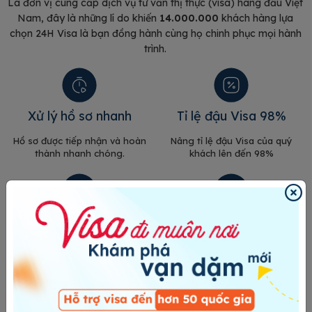
Là đơn vị cung cấp dịch vụ tư vấn thị thực (visa) hàng đầu Việt
Nam, đây là những lí do khiến
14.000.000
khách hàng lựa
chọn 24H Visa là bạn đồng hành cùng họ chinh phục mọi hành
trình.
Xử lý hồ sơ nhanh
Tỉ lệ đậu Visa 98%
Hồ sơ được tiếp nhận và hoàn
Nâng tỉ lệ đậu Visa của quý
thành nhanh chóng.
khách lên đến 98%
14+ Kinh nghiệm
Quy trình chuyên nghiệp
Hơn 14.000.000 khách hàng đã
Tiến trình thực hiện được cập
sử dụng dịch vụ và hài lòng
nhật đến quý khách liên lục