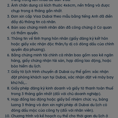
Ảnh chân dung có kích thước 4x6cm, nền trắng và được
chụp trong 6 tháng gần nhất.
Đơn xin cấp Visa Dubai theo mẫu bằng tiếng Anh đã điền
đầy đủ thông tin cá nhân.
Bản sao chứng minh nhân dân đã công chứng ở Cơ quan
có thẩm quyền.
Thông tin về tình trạng hôn nhân (giấy đăng ký kết hôn
hoặc giấy xác nhận độc thân/ly dị có đóng dấu của chính
quyền địa phương).
Bằng chứng minh tài chính cá nhân bao gồm sao kê ngân
hàng, giấy chứng nhận tài sản, hợp đồng lao động, hoặc
bảo hiểm du lịch.
Giấy tờ lịch trình chuyến đi Dubai cụ thể gồm: xác nhận
đặt phòng khách sạn tại Dubai, xác nhận đặt vé máy bay
khứ hồi,…
Giấy phép đăng ký kinh doanh và giấy tờ thanh toán thuế
trong 3 tháng gần nhất (đối với chủ doanh nghiệp).
Hợp đồng lao động hoặc giấy bổ nhiệm chức vụ, bảng
lương 3 tháng và đơn xin nghỉ phép đi Dubai du lịch có
đóng dấu mộc của công ty (đối với nhân viên).
Chương trình và kế hoạch cụ thể cho thời gian du lịch ở