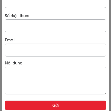
Kinh nghiệm xin visa
Số điện thoại
Email
Nội dung
Thủ tục gia hạn giấy phép lao động cho người
nước ngoài tại Việt Nam
Trong bối cảnh hội nhập toàn cầu và nhu cầu nhân lực chất
lượng cao ngày càng tăng, lao động nước ngoài ngày càng
nhiều hơn tại Việt Nam. Giấy phép lao động là tài liệu quan