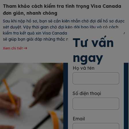
Tham khảo cách kiểm tra tình trạng Visa Canada
đơn giản, nhanh chóng
Sau khi nộp hồ sơ, bạn sẽ cần kiên nhẫn chờ đợi để hồ sơ được
xét duyệt. Vậy thời gian chờ đợi kéo dài bao lâu và có cách
kiểm tra kết quả xin Visa Canada nào nhanh? Bài viết dưới đây
Tư vấn
sẽ giúp bạn giải đáp những thắc mắc này, hỗ trợ bạn tự tin
theo dõi hành
Xem chi tiết
ngay
Họ và tên
Số điện thoại
Email