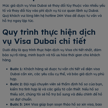
Mức giá dịch vụ Visa Dubai sẽ thay đổi tùy thuộc vào nhiều yếu
tố và thay đổi tùy vào phí dịch vụ từ cơ quan lãnh sự Dubai.
Quý khách vui lòng liên hệ hotline 24H Visa để được tư vấn và
hỗ trợ ngay lập tức.
Quy trình thực hiện dịch
vụ Visa Dubai chi tiết
Dưới đây là quy trình thực hiện dịch vụ Visa chi tiết nhất, đảm
bảo sự rõ ràng, minh bạch và tối ưu hóa thời gian cho khách
hàng.
Bước 1:
Khách hàng sẽ được tư vấn chi tiết về diện visa
Dubai cần xin, các yêu cầu cụ thể, và báo giá dịch vụ phù
hợp.
Bước 2:
Đội ngũ chuyên viên sẽ thẩm định hồ sơ của bạn,
kiểm tra tính hợp lệ và các giấy tờ cần thiết. Nếu hồ sơ
thiếu sót, chúng tôi sẽ hỗ trợ bổ sung và điều chỉnh để hồ
sơ đạt chuẩn.
Bước 3:
24H Visa giúp bạn soạn thảo hồ sơ xin visa, bao