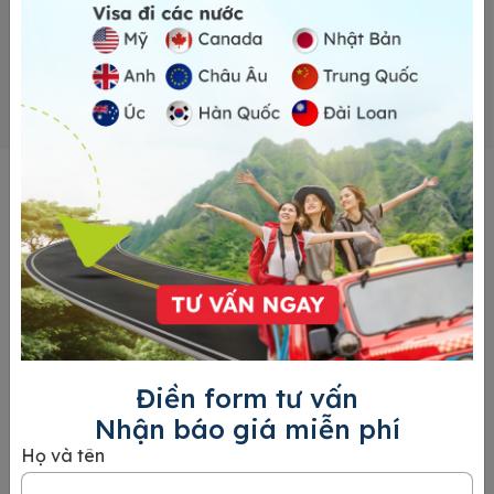
+ 90%
Hỗ trợ 24h
Khách hàng quay lại sử dụng
Tổng đài tư vấn Visa luôn sẵn
dịch vụ
sàng hỗ trợ bạn
Khách hàng nói về 24H
Visa
“Hỗ trợ sau dịch vụ rất tốt, họ liên hệ hỏi thăm mình thường
xuyên sau khi có visa. ”
My
5
Hồ Chí Minh
Điền form tư vấn
Nhận báo giá miễn phí
Họ và tên