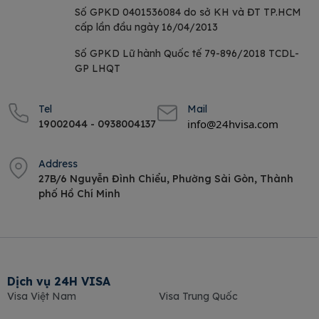
Số GPKD 0401536084 do sở KH và ĐT TP.HCM
cấp lần đầu ngày 16/04/2013
Số GPKD Lữ hành Quốc tế 79-896/2018 TCDL-
GP LHQT
Tel
Mail
info@24hvisa.com
19002044 - 0938004137
Address
27B/6 Nguyễn Đình Chiểu, Phường Sài Gòn, Thành
phố Hồ Chí Minh
Dịch vụ 24H VISA
Visa Việt Nam
Visa Trung Quốc