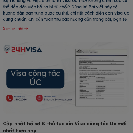
Bạn lo lắng về việc điền form Visa Úc 1419 không chính xác có
thể dẫn đến việc hồ sơ bị từ chối? Đừng lo! Bài viết này sẽ
hướng dẫn bạn từng bước cụ thể, chi tiết cách điền đơn Visa Úc
đúng chuẩn. Chỉ cần tuân thủ các hướng dẫn trong bài, bạn sẽ
nắm rõ các bước
Xem chi tiết
Cập nhật hồ sơ & thủ tục xin Visa công tác Úc mới
nhất hiện nay