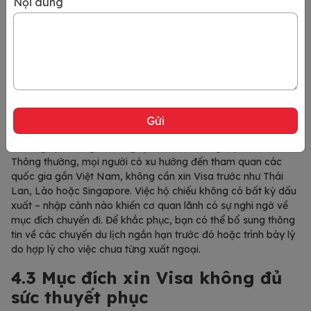
Nội dung
Hộ chiếu hết hạn
là một trong những lý do rõ ràng khiến Visa
Hàn Quốc bị từ chối. Theo quy định, hộ chiếu cần phải còn
hạn ít nhất 6 tháng tính từ ngày bạn dự kiến nhập cảnh vào
Hàn Quốc. Nếu hộ chiếu hết hạn hoặc không còn đủ thời gian
hiệu lực, việc xin Visa sẽ không được chấp nhận. Vì vậy, việc
kiểm tra và gia hạn hộ chiếu trước khi nộp hồ sơ là điều cần
thiết để tránh rắc rối về giấy tờ.
Ngoài ra, trường hợp
hộ chiếu “trắng”
– chưa từng có lịch sử
xuất ngoại – cũng có thể gây khó khăn trong việc xin Visa.
Thông thường, mọi người có xu hướng đến tham quan các
quốc gia gần Việt Nam, không cần xin Visa trước như Thái
Lan, Lào hoặc Singapore. Việc hộ chiếu không có bất kỳ dấu
xuất – nhập cảnh nào khiến cơ quan lãnh có sự nghi ngờ về
mục đích chuyến đi. Để khắc phục, bạn có thể bổ sung thông
tin về các chuyến du lịch ngắn hạn trước đó hoặc trình bày lý
do hợp lý cho việc chưa từng xuất ngoại.
4.3 Mục đích xin Visa không đủ
sức thuyết phục