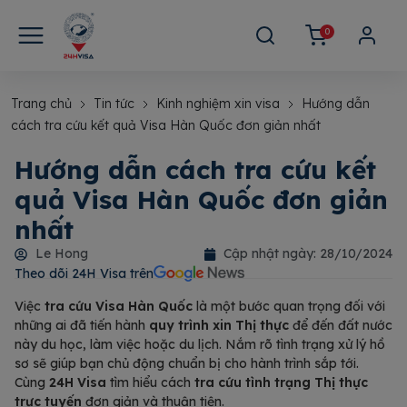
0
Trang chủ
Tin tức
Kinh nghiệm xin visa
Hướng dẫn
cách tra cứu kết quả Visa Hàn Quốc đơn giản nhất
Hướng dẫn cách tra cứu kết
quả Visa Hàn Quốc đơn giản
nhất
Le Hong
Cập nhật ngày:
28/10/2024
Theo dõi 24H Visa trên​
Việc
tra cứu Visa Hàn Quốc
là một bước quan trọng đối với
những ai đã tiến hành
quy trình xin Thị thực
để đến đất nước
này du học, làm việc hoặc du lịch. Nắm rõ tình trạng xử lý hồ
sơ sẽ giúp bạn chủ động chuẩn bị cho hành trình sắp tới.
Cùng
24H Visa
tìm hiểu cách
tra cứu tình trạng Thị thực
trực tuyến
đơn giản và thuận tiện.