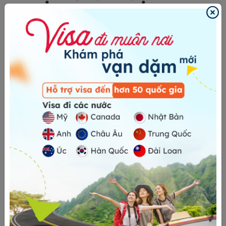
Hàn Quốc phổ biến
Với 12 năm kinh nghiệm tư vấn và xử lý hồ sơ,
24H Visa
đã
tổng hợp những nguyên nhân phổ biến làm tăng nguy cơ trượt
thị thực Hàn Quốc, bao gồm:
4.1 Hồ sơ thiếu hoặc không
trùng khớp thông tin
Một bộ hồ sơ đầy đủ, chính xác theo đúng yêu cầu có
thể tăng đến 50% khả năng đậu visa. Ngược lại, việc hồ
sơ không hoàn chỉnh hoặc thông tin không nhất quán là
lý do thường gặp khiến đơn xin visa Hàn Quốc bị từ chối,
cụ thể:
Thiếu các giấy xác nhận công việc, bằng chứng chứng
minh tài chính, khiến hồ sơ bị đánh giá là không đáng tin
cậy hoặc thiếu cơ sở pháp lý để được xét duyệt.
Cung cấp thông tin sai lệch hoặc không chính xác trong
hồ sơ, phổ biến nhất là sự khác biệt giữa nơi ở hiện tại và
thông tin nơi cư trú trên sổ hộ khẩu.
Không có sự nhất quán giữa bản dịch tiếng Anh/tiếng