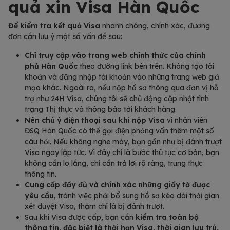
quả xin Visa Hàn Quốc
Để kiểm tra kết quả Visa
nhanh chóng, chính xác, đương
đơn cần lưu ý một số vấn đề sau:
Chỉ truy cập vào trang web chính thức của chính
phủ Hàn Quốc
theo đường link bên trên. Không tạo tài
khoản và đăng nhập tài khoản vào những trang web giả
mạo khác. Ngoài ra, nếu nộp hồ sơ thông qua đơn vị hỗ
trợ như 24H Visa, chúng tôi sẽ chủ động cập nhật tình
trạng Thị thực và thông báo tới khách hàng.
Nên chú ý điện thoại sau khi nộp Visa
vì nhân viên
ĐSQ Hàn Quốc có thể gọi điện phỏng vấn thêm một số
câu hỏi. Nếu không nghe máy, bạn gần như bị đánh trượt
Visa ngay lập tức. Vì đây chỉ là bước thủ tục cơ bản, bạn
không cần lo lắng, chỉ cần trả lời rõ ràng, trung thực
thông tin.
Cung cấp đầy đủ và chính xác những giấy tờ được
yêu cầu
, tránh việc phải bổ sung hồ sơ kéo dài thời gian
xét duyệt Visa, thậm chí là bị đánh trượt.
Sau khi Visa được cấp, bạn cần
kiểm tra toàn bộ
thông tin, đặc biệt là thời hạn Visa, thời gian lưu trú,