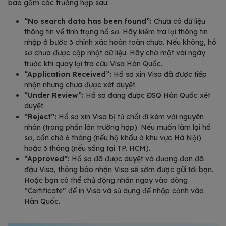
bao gồm các trường hợp sau:
“No search data has been found”:
Chưa có dữ liệu
thông tin về tình trạng hồ sơ. Hãy kiểm tra lại thông tin
nhập ở bước 3 chính xác hoàn toàn chưa. Nếu không, hồ
sơ chưa được cập nhật dữ liệu. Hãy chờ một vài ngày
trước khi quay lại tra cứu Visa Hàn Quốc.
“Application Received”:
Hồ sơ xin Visa đã được tiếp
nhận nhưng chưa được xét duyệt.
“Under Review”:
Hồ sơ đang được ĐSQ Hàn Quốc xét
duyệt.
“Reject”:
Hồ sơ xin Visa bị từ chối đi kèm với nguyên
nhân (trong phần lớn trường hợp). Nếu muốn làm lại hồ
sơ, cần chờ 6 tháng (nếu hộ khẩu ở khu vực Hà Nội)
hoặc 3 tháng (nếu sống tại TP. HCM).
“Approved”:
Hồ sơ đã được duyệt và đương đơn đã
đậu Visa, thông báo nhận Visa sẽ sớm được gửi tới bạn.
Hoặc bạn có thể chủ động nhấn ngay vào dòng
“Certificate” để in Visa và sử dụng để nhập cảnh vào
Hàn Quốc.