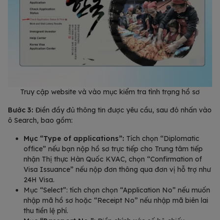
Truy cập website và vào mục kiểm tra tình trạng hồ sơ
Bước 3:
Điền đầy đủ thông tin được yêu cầu, sau đó nhấn vào
ô Search, bao gồm:
Mục “Type of applications”:
Tích chọn “Diplomatic
office” nếu bạn nộp hồ sơ trực tiếp cho Trung tâm tiếp
nhận Thị thực Hàn Quốc KVAC, chọn “Confirmation of
Visa Issuance” nếu nộp đơn thông qua đơn vị hỗ trợ như
24H Visa.
Mục “Select”: tích chọn chọn “Application No” nếu muốn
nhập mã hồ sơ hoặc “Receipt No” nếu nhập mã biên lai
thu tiền lệ phí.