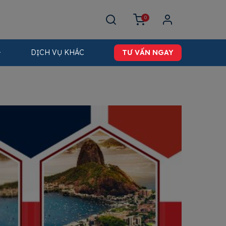
0
DỊCH VỤ KHÁC
TƯ VẤN NGAY