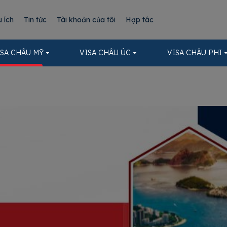
u ích
Tin tức
Tài khoản của tôi
Hợp tác
ISA CHÂU MỸ
VISA CHÂU ÚC
VISA CHÂU PHI