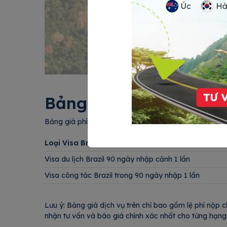
Bảng giá làm Visa đi B
Bảng giá phí lãnh sự Visa đi Brazil tại 24H Visa được 
Loại Visa Brazil
Visa du lịch Brazil 90 ngày nhập cảnh 1 lần
Visa công tác Brazil trong 90 ngày nhập 1 lần
Lưu ý: Bảng giá dịch vụ trên chỉ bao gồm lệ phí nộp c
nhận tư vấn và báo giá chính xác nhất cho từng hạng