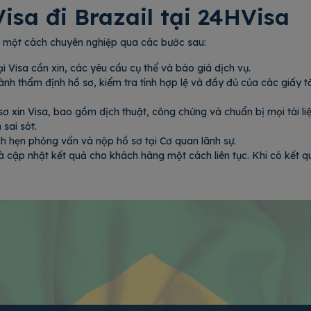
Visa đi Brazail tại 24HVisa
iện một cách chuyên nghiệp qua các bước sau:
ại Visa cần xin, các yêu cầu cụ thể và báo giá dịch vụ.
ành thẩm định hồ sơ, kiểm tra tính hợp lệ và đầy đủ của các giấy tờ
ơ xin Visa, bao gồm dịch thuật, công chứng và chuẩn bị mọi tài li
 sai sót.
ch hẹn phỏng vấn và nộp hồ sơ tại Cơ quan lãnh sự.
l và cập nhật kết quả cho khách hàng một cách liên tục. Khi có kết