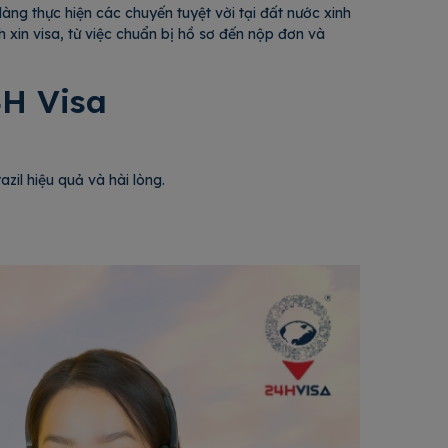
ng thực hiện các chuyến tuyệt vời tại đất nước xinh
 xin visa, từ việc chuẩn bị hồ sơ đến nộp đơn và
4H Visa
zil hiệu quả và hài lòng.