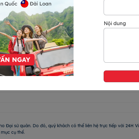
Nội dung
Dịch vụ làm Visa Brazil của 24H Visa hỗ trợ khách hàng 24/7
razil tại 24H Visa
cập nhật mới nhất, cụ thể như sau:
ho Đại sứ quán. Do đó, quý khách có thể liên hệ trực tiếp với 24H 
 mục cụ thể.