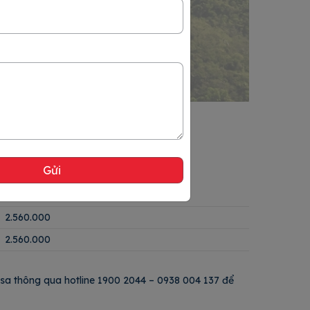
Phí lãnh sự (VND)
2.560.000
2.560.000
Visa thông qua hotline 1900 2044 – 0938 004 137 để