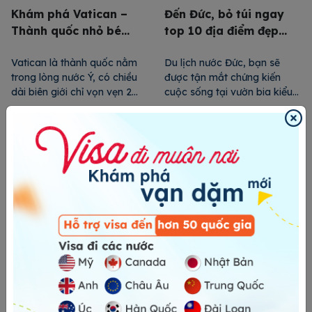
Khám phá Vatican –
Đến Đức, bỏ túi ngay
Thành quốc nhỏ bé
top 10 địa điểm đẹp
nhất thế giới
đến mê mẩn
Vatican là thành quốc nằm
Du lịch nước Đức, bạn sẽ
trong lòng nước Ý, có chiều
được tận mắt chứng kiến
dài biên giới chỉ vọn vẹn 2
cuộc sống tại vườn bia kiểu
dặm và thu hút hàng triệu
mẫu, thưởng thức ly bia lager
khách du lịch nước ngoài
mát lạnh và khám phá
ghé thăm mỗi năm. Đứng
những điểm đến đầy hấp
đầu thành quốc là Giáo
dẫn, thú vị. Cùng 24HVISA
Hoàng – Vị vua chuyên chế
du ngoạn nước Đức ngay
duy nhất ở châu Âu. Vậy,
dưới đây để có một chuyến
điểm đến du lịch […]
đi trọn vẹn, ý nghĩa nhất […]
Kinh nghiệm du lịch
Du khách ngỡ ngàng
Đông Âu mới nhất
trước top 10 điểm đến
đẹp nhất Hy Lạp
Mặc dù Đông Âu bị ngành
Hy Lạp nằm ở phía Đông
du lịch bỏ quên và thường
Nam châu Âu, nổi tiếng là