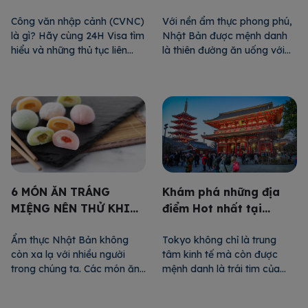
BIẾT VỀ CÔNG VĂN
khi ghé thăm Nhật Bản
Công văn nhập cảnh (CVNC)
Với nền ẩm thực phong phú,
NHẬP CẢNH 2024
là gì? Hãy cùng 24H Visa tìm
Nhật Bản được mệnh danh
hiểu và những thủ tục liên
là thiên đường ăn uống với
quan đến loại giấy tờ này
vô số món ăn nổi tiếng trên
nhé. CÔNG VĂN NHẬP
thế giới. Có thể kể đến sushi,
CẢNH LÀ GÌ? Công văn
sashimi, mì ramen… Song
nhập cảnh là gì? CVNC là
còn vô số món ăn khác chờ
văn bản do Cục quản lý xuất
bạn khám phá. Hãy cùng
nhập cảnh chấp thuận. Cho
24HVISA điểm danh 5 món
phép một doanh nghiệp, […]
ăn nhất định […]
Khám phá những địa
6 MÓN ĂN TRÁNG
điểm Hot nhất tại
MIỆNG NÊN THỬ KHI
Tokyo
ĐẾN NHẬT BẢN
Tokyo không chỉ là trung
Ẩm thực Nhật Bản không
tâm kinh tế mà còn được
còn xa lạ với nhiều người
mệnh danh là trái tim của
trong chúng ta. Các món ăn
Nhật Bản. Đây là nơi giao
đặc sắc nổi tiếng của Nhật
thoa của văn hóa truyền
Bản có thể kể đến sushi,