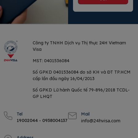
Công ty TNHH Dịch vụ
Thị thực 24H Vietnam
Visa
MST:
0401536084
Số GPKD 0401536084 do sở KH và ĐT TP.HCM
cấp lần đầu ngày 16/04/2013
Số GPKD Lữ hành Quốc tế 79-896/2018 TCDL-
GP LHQT
Tel
Mail
info@24hvisa.com
19002044 - 0938004137
Address