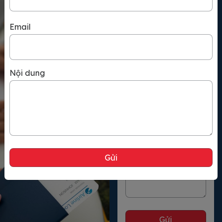
Họ và tên
những chiếc buồm –
nhé. Thẻ Swiss […]
Auckland Auckland […]
Email
Số điện thoại
Nội dung
Email
Nội dung