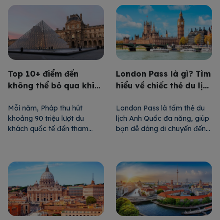
thống với phong cách sống
sashimi, tempura… Tuy nhiên,
hiện đại của người Nhật. Hãy
bạn sẽ ngạc nhiên hơn nữa.
cùng 24HVISA khám phá
Các món ăn tráng miệng của
những địa điểm thú vị của
Nhật cũng đặc sắc không
thành phố này nhé. Chợ cá
kém, với những hương vị […]
[…]
Top 10+ điểm đến
London Pass là gì? Tìm
không thể bỏ qua khi
hiểu về chiếc thẻ du lịch
du lịch Pháp
Anh Quốc đa năng
Mỗi năm, Pháp thu hút
London Pass là tấm thẻ du
khoảng 90 triệu lượt du
lịch Anh Quốc đa năng, giúp
khách quốc tế đến tham
bạn dễ dàng di chuyển đến
quan, thưởng ngoạn vẻ đẹp
nhiều địa điểm mà không
tại các địa điểm nổi tiếng.
cần lo lắng về vấn đề pháp
Vậy du lịch Pháp bạn nên đi
lý, tiết kiệm chi phí tối đa.
đâu? Hãy cùng 24HVISA bỏ
Cùng 24HVISA tìm hiểu
túi top 10+ điểm đến ấn
những điều tuyệt vời xung
tượng bậc nhất dưới đây
quanh tấm thẻ quyền lực này
nhé. Các địa điểm du lịch […]
thông qua bài […]