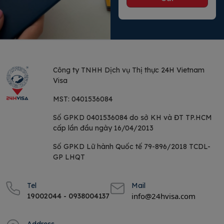
Công ty TNHH Dịch vụ
Thị thực 24H Vietnam
Visa
MST:
0401536084
Số GPKD 0401536084 do sở KH và ĐT TP.HCM
cấp lần đầu ngày 16/04/2013
Số GPKD Lữ hành Quốc tế 79-896/2018 TCDL-
GP LHQT
Tel
Mail
info@24hvisa.com
19002044 - 0938004137