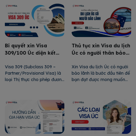
những yêu cầu cụ thể về hồ
trong lĩnh vực thuộc danh
sơ, giấy tờ cũng như điều
sách làm việc của đất nước
kiện kinh tế. Đương đơn cần
này. Visa 190 Úc luôn được
hiểu rõ quy trình để tối ưu
nhiều người tìm hiểu thông tin
hóa […]
bởi nó chính là chiếc chìa […]
Bí quyết xin Visa
Thủ tục xin Visa du lịch
309/100 Úc diện kết
Úc có người thân bảo
hôn
lãnh
Visa 309 (Subclass 309 –
Xin Visa du lịch Úc có người
Partner/Provisional Visa) là
bảo lãnh là bước đầu tiên để
loại Thị thực cho phép đương
bạn đạt được mong muốn
đơn nhập cảnh vào Úc theo
khám phá đất nước
diện bảo lãnh vợ/chồng.
Kangaroo xinh đẹp, hiện đại
Loại Visa này là tấm vé để
và phát triển. Chính vì vậy,
đương đơn có được Visa hôn
24H Visa đã soạn thảo bộ
nhân 100. Để không bỏ lỡ cơ
cẩm nang đầy đủ nhất để
hội hiện thực hóa giấc mơ
bạn dễ dàng chinh phục loại
Úc, hãy cùng 24H Visa […]
Thị thực này, […]