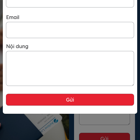
Họ và tên
Úc là […]
Email
Số điện thoại
Nội dung
Email
Nội dung