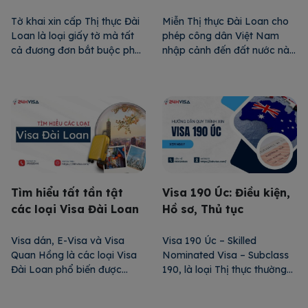
Loan chi tiết nhất
miễn Visa Đài Loan
Tờ khai xin cấp Thị thực Đài
Miễn Thị thực Đài Loan cho
Loan là loại giấy tờ mà tất
phép công dân Việt Nam
cả đương đơn bắt buộc phải
nhập cảnh đến đất nước này
điền và nộp cho ĐSQ khi
mà không cần xin Visa nếu
muốn xin Visa đến đất nước
đáp ứng đủ các điều kiện
này. Loại giấy tờ này có tác
như có Visa hợp lệ hoặc đã
dụng cung cấp thông tin chi
hết hạn trong 10 năm gần
tiết về đương đơn, tạo cơ sở
đây của các nước phát triển
để ĐSQ xét […]
như Mỹ, Canada, Nhật Bản,
hoặc Hàn […]
Tìm hiểu tất tần tật
Visa 190 Úc: Điều kiện,
các loại Visa Đài Loan
Hồ sơ, Thủ tục
Visa dán, E-Visa và Visa
Visa 190 Úc – Skilled
Quan Hồng là các loại Visa
Nominated Visa – Subclass
Đài Loan phổ biến được
190, là loại Thị thực thường
nước sở tại cung cấp. Mỗi
trú diện tay nghề dành cho
một loại Thị thực đều có
đương đơn có kinh nghiệm