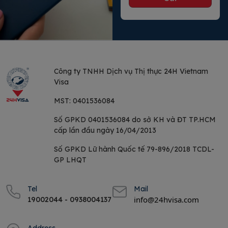
Công ty TNHH Dịch vụ
Thị thực 24H Vietnam
Visa
MST:
0401536084
Số GPKD 0401536084 do sở KH và ĐT TP.HCM
cấp lần đầu ngày 16/04/2013
Số GPKD Lữ hành Quốc tế 79-896/2018 TCDL-
GP LHQT
Tel
Mail
info@24hvisa.com
19002044 - 0938004137