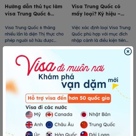
Hướng dẫn thủ tục làm
Visa Trung Quốc có
visa Trung Quốc 6
mấy loại? Ký hiệu –
tháng nhiều lần
Thời hạn từng loại
Visa Trung Quốc 6 tháng
Việc xác định loại Visa Trung
nhiều lần là diện Thị thực cho
Quốc phù hợp với mục đích
phép người sở hữu được
nhập cảnh là điều kiện tiên
nhập cảnh vào Trung Quốc
quyết để bạn chuẩn bị đầy
nhiều lần trong 6 tháng,
đủ hồ sơ và chính xác vì Visa
mang lại sự linh hoạt và
Trung Quốc có rất nhiều loại
thuận tiện cho những ai có
cùng với nhiều điều kiện khác
nhu cầu đi lại thường xuyên.
nhau. Dưới đây là danh sách
Trong bài viết này, 24H Visa
các loại Visa Trung Quốc […]
sẽ hướng dẫn chi […]
Hướng dẫn thủ tục làm
Quy trình thủ tục xin
visa thăm thân Trung
Visa thương mại Trung
Quốc Q1, Q2
Quốc tự túc 2024
Visa thăm thân Trung Quốc
Visa thương mại Trung Quốc
là giấy tờ cho phép bạn đến
là Thị thực cấp cho công