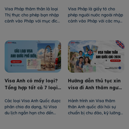
tự túc
mới nhất
Visa Pháp thăm thân là loại
Visa Pháp là giấy tờ cho
Thị thực cho phép bạn nhập
phép người nước ngoài nhập
cảnh vào Pháp với mục đích
cảnh vào Pháp với các mục
thăm hỏi người thân, bạn bè
đích khác nhau như du lịch,
đang sinh sống tại đây. Loại
thăm thân, làm việc, du học…
Thị thực này có thời hạn lưu
Mỗi loại visa sẽ có thời hạn
trú tối đa 90 ngày và cho
và yêu cầu hồ sơ khác nhau.
phép đương đơn nhập cảnh
Vậy làm thế nào để xin visa
nhiều lần trong thời gian hiệu
Pháp một cách nhanh chóng
[…]
[…]
Visa Anh có mấy loại?
Hướng dẫn thủ tục xin
Tổng hợp tất cả 7 loại
visa đi Anh thăm người
Visa Anh phổ biến
thân tự túc
Các loại Visa Anh Quốc được
Hành trình xin Visa thăm
phân chia đa dạng, từ Visa
thân Anh quốc đòi hỏi sự
du lịch ngắn hạn cho đến
chuẩn bị chu đáo, kỹ lưỡng
Visa làm việc lâu dài. Trong
về hồ sơ vì đây là một quốc
đó, mỗi loại đều có những
gia có chính sách Thị thực