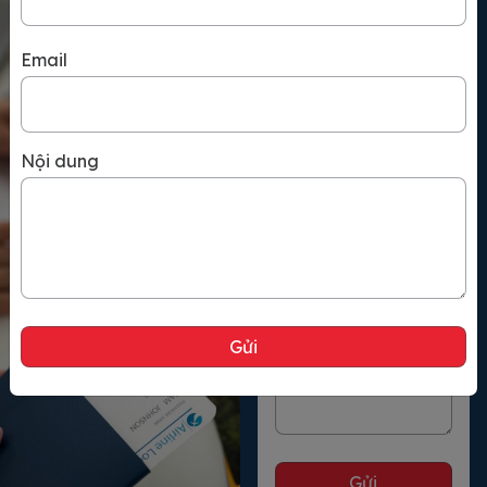
Họ và tên
tại Canada […]
Email
Số điện thoại
Nội dung
Email
Nội dung