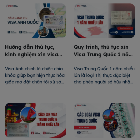
quy định riêng biệt về đối
khá khắt khe. Chính vì vậy,
tượng áp dụng, mục đích,
trong bài viết này, 24H Visa
thời hạn và các yêu cầu.
sẽ chia sẻ những thông tin,
Trong bài viết này, 24H Visa
kinh nghiệm cần thiết để bạn
sẽ phân […]
[…]
Hướng dẫn thủ tục,
Quy trình, thủ tục xin
kinh nghiệm xin visa
Visa Trung Quốc 1 năm
Anh Quốc tự túc
nhiều lần
Visa Anh chính là chiếc chìa
Visa Trung Quốc 1 năm nhiều
khóa giúp bạn hiện thực hóa
lần là loại Thị thực đặc biệt
giấc mơ đặt chân tới xứ sở
cho phép người sở hữu nhập
sương mù để du lịch, thăm
cảnh vào Trung Quốc nhiều
thân, học tập, làm việc,…
lần trong suốt một năm, lý
Qua bài viết dưới đây, 24H
tưởng cho những ai có nhu
Visa sẽ cung cấp thông tin
cầu công tác hoặc du lịch
chi tiết về điều kiện các loại
thường xuyên. Vậy, xin Visa
Thị thực Anh Quốc, chuẩn bị
Trung Quốc 1 năm nhiều lần
[…]
có khó […]