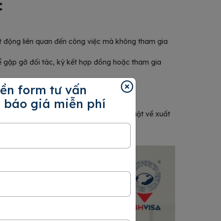
c
t động liên quan đến công việc mà không tham gia
ể gặp gỡ đối tác, ký kết hợp đồng hoặc tham gia
doanh tại Canada.
ền form tư vấn
ác sự kiện chuyên môn khác.
 báo giá miễn phí
ạn.
ho an ninh Canada và chưa từng vi phạm luật về xuất
a.