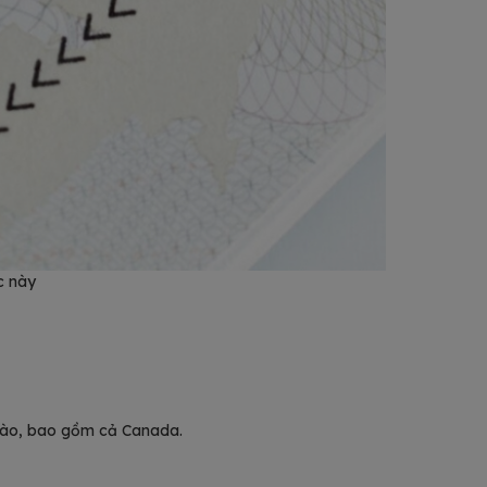
c này
 nào, bao gồm cả Canada.