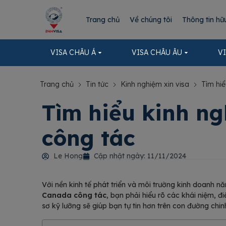
Trang chủ
Về chúng tôi
Thông tin hữ
VISA CHÂU Á
VISA CHÂU ÂU
V
Trang chủ
Tin tức
Kinh nghiệm xin visa
Tìm hiể
Tìm hiểu kinh ng
công tác
Le Hong
Cập nhật ngày:
11/11/2024
Với nền kinh tế phát triển và môi trường kinh doanh
Canada công tác
, bạn phải hiểu rõ các khái niệm, đ
sơ kỹ lưỡng sẽ giúp bạn tự tin hơn trên con đường chi