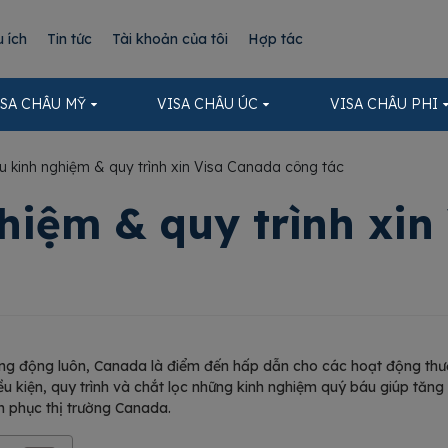
u ích
Tin tức
Tài khoản của tôi
Hợp tác
ISA CHÂU MỸ
VISA CHÂU ÚC
VISA CHÂU PHI
u kinh nghiệm & quy trình xin Visa Canada công tác
hiệm & quy trình xi
 năng động luôn, Canada là điểm đến hấp dẫn cho các hoạt động th
iều kiện, quy trình và chắt lọc những kinh nghiệm quý báu giúp tăng
nh phục thị trường Canada.