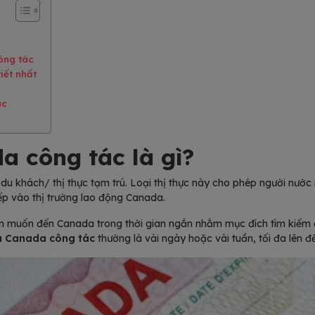
ông tác
iết nhất
ác
a công tác là gì?
 du khách/ thị thực tạm trú. Loại thị thực này cho phép người nướ
ếp vào thị trường lao động Canada.
 muốn đến Canada trong thời gian ngắn nhằm mục đích tìm kiếm đ
a Canada công tác
thường là vài ngày hoặc vài tuần, tối đa lên đ