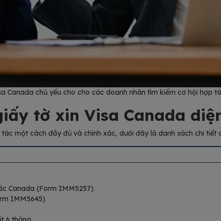
sa Canada chủ yếu cho cho các doanh nhân tìm kiếm cơ hội hợp t
giấy tờ xin Visa Canada diệ
tác một cách đầy đủ và chính xác, dưới đây là danh sách chi tiết c
g tác Canada (Form IMM5257)
(Form IMM5645)
ất 6 tháng