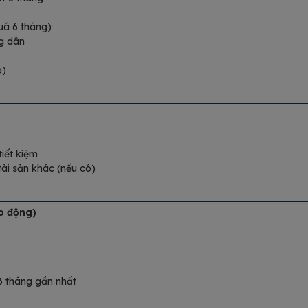
uá 6 tháng)
g dân
ó)
tiết kiệm
tài sản khác (nếu có)
o động)
3 tháng gần nhất