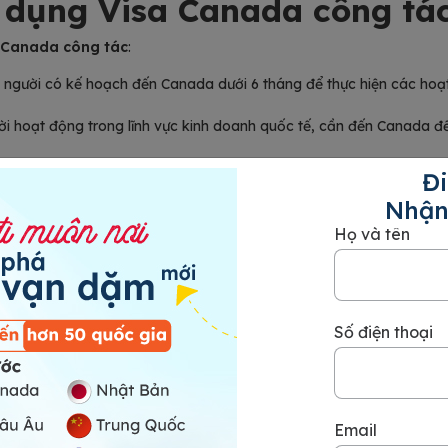
p dụng Visa Canada công tá
 Canada công tác
:
người có kế hoạch đến Canada dưới 6 tháng để thực hiện các hoạ
i hoạt động trong lĩnh vực kinh doanh quốc tế, cần đến Canada đ
u thị trường Canada, tìm kiếm cơ hội đầu tư hoặc phát triển kinh 
Đi
mời đến Canada để tham gia hội nghị, hội thảo, triển lãm hoặc c
Nhận
 ty cử đến Canada để tham gia các chương trình đào tạo ngắn h
ó sức khỏe tốt, lý lịch tư pháp trong sạch, không gây nguy hiểm c
Họ và tên
hập chính và hoạt động kinh doanh chủ yếu phải nằm ngoài Canad
Số điện thoại
Email