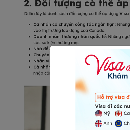
2. Đối tượng có thể á
Dưới đây là danh sách đối tượng có thể áp dụng
Visa
Cá nhân có chuyến công tác ngắn hạn:
Những 
vào thị trường lao động của Canada.
Doanh nhân, thương nhân quốc tế:
Những ngườ
các sự kiện thương mại.
Nhà đầu tư tiềm năng:
Những người muốn tìm hiể
Chuyên gia tham dự sự kiện:
Những người được 
Nhân viên được đào tạo:
Những người được công
Cá nhân đáp ứng các yêu cầu:
Ứng viên phải c
nhập cảnh của bất kỳ quốc gia nào. Nguồn thu n