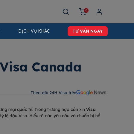
0
DỊCH VỤ KHÁC
TƯ VẤN NGAY
n Visa Canada
Theo dõi 24H Visa trên​
ương mại quốc tế. Trong trường hợp cần
xin
Visa
 tỷ lệ đậu Visa. Hiểu rõ các yêu cầu và chuẩn bị hồ