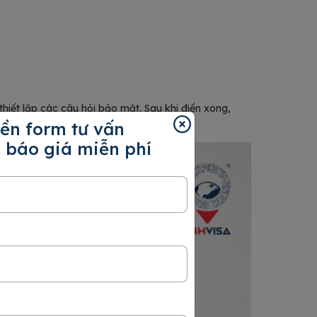
hiết lập các câu hỏi bảo mật. Sau khi điền xong,
ền form tư vấn
 báo giá miễn phí