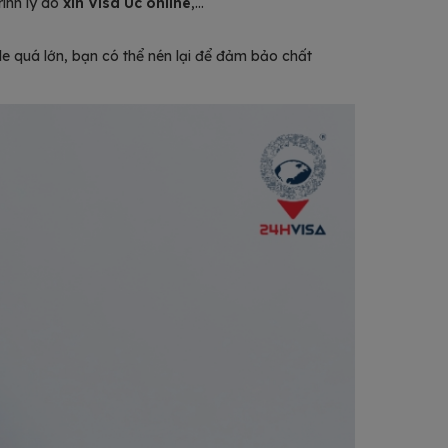
rình lý do
xin Visa Úc online
,…
le quá lớn, bạn có thể nén lại để đảm bảo chất