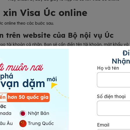
 xin Visa Úc online
Úc online theo các bước sau.
ản trên website của Bộ nội vụ Úc
ạo tài khoản cá nhân. Bạn sẽ cần điền tên tài khoản, mật khẩu và t
n.
Đi
Nhận
Họ và tên
Số điện thoại
Email