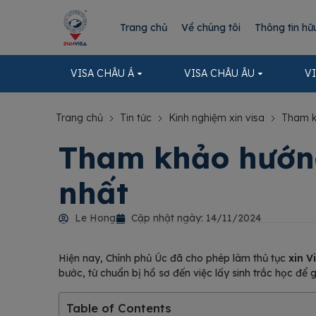
Trang chủ
Về chúng tôi
Thông tin hữ
VISA CHÂU Á
VISA CHÂU ÂU
V
Trang chủ
Tin tức
Kinh nghiệm xin visa
Tham kh
Tham khảo hướng 
nhất
Le Hong
Cập nhật ngày:
14/11/2024
Hiện nay, Chính phủ Úc đã cho phép làm thủ tục
xin V
bước, từ chuẩn bị hồ sơ đến việc lấy sinh trắc học đ
Table of Contents