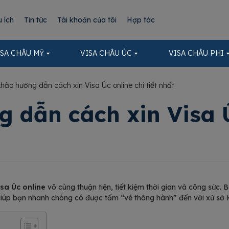
u ích
Tin tức
Tài khoản của tôi
Hợp tác
ISA CHÂU MỸ
VISA CHÂU ÚC
VISA CHÂU PHI
ảo hướng dẫn cách xin Visa Úc online chi tiết nhất
dẫn cách xin Visa Úc
isa Úc online
vô cùng thuận tiện, tiết kiệm thời gian và công sức. B
ể giúp bạn nhanh chóng có được tấm “vé thông hành” đến với xứ sở 