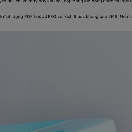
uyến du lịch, vé máy bay khứ hồi, hợp đồng lao động hoặc thư giải t
dưới định dạng PDF hoặc JPEG với kích thước không quá 5MB. Nếu fi