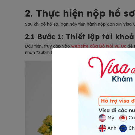
2. Thực hiện nộp hồ sơ
Sau khi có hồ sơ, bạn hãy tiến hành nộp đơn xin Visa 
2.1 Bước 1: Thiết lập tài kho
Đầu tiên, truy cập vào
website của Bộ Nội vụ Úc
để t
nhấn “Submit” và kiểm tra email để xác nhận tài khoả