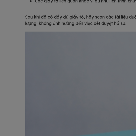
Các giấy tờ liên quan khác ví dụ như lịch trình ch
Sau khi đã có đầy đủ giấy tờ, hãy scan các tài liệu 
lượng, không ảnh hưởng đến việc xét duyệt hồ sơ.