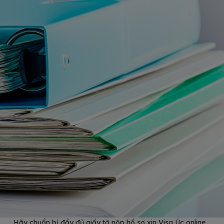
Hãy chuẩn bị đầy đủ giấy tờ nộp hồ sơ xin Visa Úc online