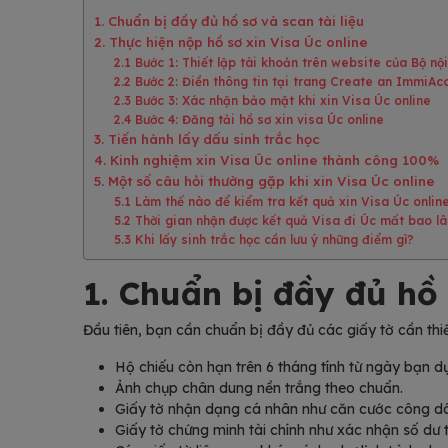
1. Chuẩn bị đầy đủ hồ sơ và scan tài liệu
2. Thực hiện nộp hồ sơ xin Visa Úc online
2.1 Bước 1: Thiết lập tài khoản trên website của Bộ nộ
2.2 Bước 2: Điền thông tin tại trang Create an ImmiAc
2.3 Bước 3: Xác nhận bảo mật khi xin Visa Úc online
2.4 Bước 4: Đăng tải hồ sơ xin visa Úc online
3. Tiến hành lấy dấu sinh trắc học
4. Kinh nghiệm xin Visa Úc online thành công 100%
5. Một số câu hỏi thường gặp khi xin Visa Úc online
5.1 Làm thế nào để kiểm tra kết quả xin Visa Úc onlin
5.2 Thời gian nhận được kết quả Visa đi Úc mất bao l
5.3 Khi lấy sinh trắc học cần lưu ý những điểm gì?
1. Chuẩn bị đầy đủ hồ 
Đầu tiên, bạn cần chuẩn bị đầy đủ các giấy tờ cần thi
Hộ chiếu còn hạn trên 6 tháng tính từ ngày bạn d
Ảnh chụp chân dung nền trắng theo chuẩn.
Giấy tờ nhận dạng cá nhân như căn cước công d
Giấy tờ chứng minh tài chính như xác nhận số dư 