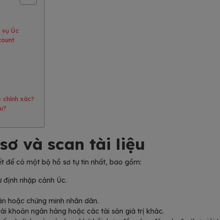
i vụ Úc
count
e chính xác?
âu?
sơ và scan tài liệu
ết để có một bộ hồ sơ tự tin nhất, bao gồm:
ự định nhập cảnh Úc.
ân hoặc chứng minh nhân dân.
tài khoản ngân hàng hoặc các tài sản giá trị khác.