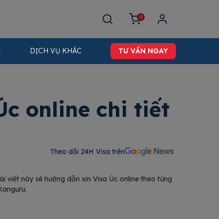
0
DỊCH VỤ KHÁC
TƯ VẤN NGAY
 online chi tiết
Theo dõi 24H Visa trên​
ài viết này sẽ hướng dẫn xin Visa Úc online theo từng
Kanguru.