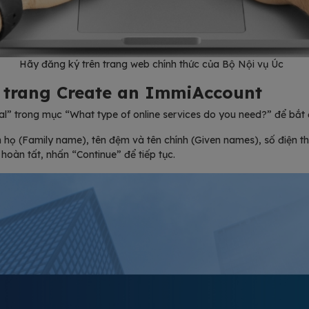
Hãy đăng ký trên trang web chính thức của Bộ Nội vụ Úc
ại trang Create an ImmiAccount
l” trong mục “What type of online services do you need?” để bắt 
 họ (Family name), tên đệm và tên chính (Given names), số điện tho
 hoàn tất, nhấn “Continue” để tiếp tục.