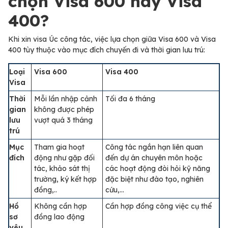
chọn Visa 600 hay Visa
400?
Khi xin visa Úc công tác, việc lựa chọn giữa Visa 600 và Visa
400 tùy thuộc vào mục đích chuyến đi và thời gian lưu trú:
Loại
Visa 600
Visa 400
Visa
Thời
Mỗi lần nhập cảnh
Tối đa 6 tháng
gian
không được phép
lưu
vượt quá 3 tháng
trú
Mục
Tham gia hoạt
Công tác ngắn hạn liên quan
đích
động như gặp đối
đến dự án chuyên môn hoặc
tác, khảo sát thị
các hoạt động đòi hỏi kỹ năng
trường, ký kết hợp
đặc biệt như đào tạo, nghiên
đồng,..
cứu,…
Hồ
Không cần hợp
Cần hợp đồng công việc cụ thể
sơ
đồng lao động
yêu