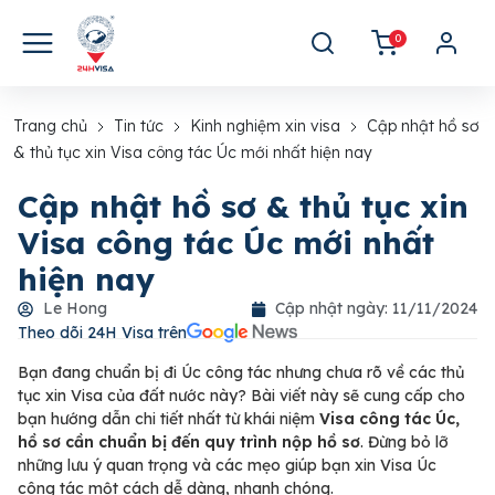
0
Trang chủ
Tin tức
Kinh nghiệm xin visa
Cập nhật hồ sơ
& thủ tục xin Visa công tác Úc mới nhất hiện nay
Cập nhật hồ sơ & thủ tục xin
Visa công tác Úc mới nhất
hiện nay
Le Hong
Cập nhật ngày:
11/11/2024
Theo dõi 24H Visa trên​
Bạn đang chuẩn bị đi Úc công tác nhưng chưa rõ về các thủ
tục xin Visa của đất nước này? Bài viết này sẽ cung cấp cho
bạn hướng dẫn chi tiết nhất từ khái niệm
Visa công tác Úc,
hồ sơ cần chuẩn bị đến quy trình nộp hồ sơ
. Đừng bỏ lỡ
những lưu ý quan trọng và các mẹo giúp bạn xin Visa Úc
công tác một cách dễ dàng, nhanh chóng.