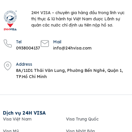
24H VISA – chuyên gia hàng đầu trong lĩnh vực
thị thực & lữ hành tại Việt Nam được Lãnh sự
quán các nước chỉ định ưu tiên nộp hồ sơ.
Tel
Mail
0938004137
info@24hvisa.com
Address
8A/11D1 Thái Văn Lung, Phường Bến Nghé, Quận 1,
TP.Hồ Chí Minh
Dịch vụ 24H VISA
Visa Việt Nam
Visa Trung Quốc
Visa Mỹ
Visa Nhật Bản