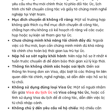
yêu cầu như thư mời chính thức từ phía đối tác Úc, lịch
trình chi tiết chuyến công tác và giấy tờ chứng minh nghề
nghiệp tại Việt Nam.
Mục đích chuyến đi không rõ ràng
: Một số trường hợp
không giải thích cụ thể mục đích chuyến đi công tác,
chẳng hạn như không có kế hoạch rõ ràng về các cuộc
họp hoặc sự kiện sẽ tham gia tại Úc.
Chưa chứng minh khả năng tài chính đầy đủ
: Ngoài
việc có thư mời, bạn cần chứng minh mình đủ khả năng
tài chính cho toàn bộ thời gian lưu trú tại Úc.
Nộp hồ sơ sát ngày khởi hành
: Nên nộp hồ sơ ít nhất 4
tuần trước chuyến đi để đảm bảo thời gian xử lý kịp thời.
Thông tin không chính xác hoặc sai lệch
: Điền sai
thông tin trong đơn xin Visa, đặc biệt là các thông tin liên
quan đến tài chính, nghề nghiệp, sẽ dẫn đến việc hồ sơ bị
từ chối.
Không sử dụng đúng loại Visa Úc
: Một số người nhầm
lẫn giữa
Visa du lịch Úc
và
Visa công tác Úc
, hoặc cố
tình sử dụng Visa du lịch để đi công tác, dẫn đến việc bị
từ chối nhập cảnh.
Không chú ý đến yêu cầu về hộ chiếu
: Hộ chiếu cần