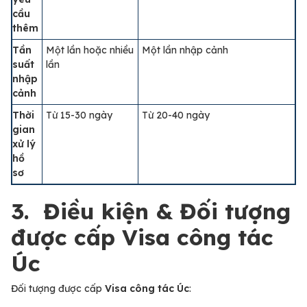
cầu
thêm
Tần
Một lần hoặc nhiều
Một lần nhập cảnh
suất
lần
nhập
cảnh
Thời
Từ 15-30 ngày
Từ 20-40 ngày
gian
xử lý
hồ
sơ
3. Điều kiện & Đối tượng
được cấp Visa công tác
Úc
Đối tượng được cấp
Visa công tác Úc
: