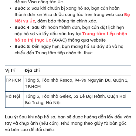
để xin Visa công tác Úc.
Bước 3:
Sau khi chuẩn bị xong hồ sơ, bạn cần hoàn
thành đơn xin Visa đi Úc công tác trên trang web của
Bộ
Nội vụ Úc
, đảm bảo thông tin chính xác.
Bước 4:
Sau khi hoàn thành đơn, bạn cần đặt lịch hẹn
nộp hồ sơ và lấy dấu vân tay tại
Trung tâm tiếp nhận
hồ sơ thị thực Úc
(AVAC) thông qua website.
Bước 5:
Đến ngày hẹn, bạn mang hồ sơ đầy đủ và hộ
chiếu đến Trung tâm tiếp nhận thị thực.
Vị trí
Địa chỉ
TP.HCM
Tầng 5, Tòa nhà Resco, 94-96 Nguyễn Du, Quận 1,
TP.HCM
Hà Nội
Tầng 3, Tòa nhà Gelex, 52 Lê Đại Hành, Quận Hai
Bà Trưng, Hà Nội
Lưu ý:
Sau khi nộp hồ sơ, bạn sẽ được hướng dẫn lấy dấu vân
tay và chụp ảnh (nếu cần). Nhớ mang theo giấy tờ bản gốc
và bản sao để đối chiếu.