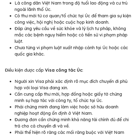
Là công dân Việt Nam trong độ tuổi lao động và cư trú
ngoài lãnh thổ Úc.
Có thư mời từ cơ quan/tổ chức tại Úc để tham gia sự kiện
công việc, hội nghị hoặc cuộc họp kinh doanh.
Đáp ứng yêu cầu về sức khỏe và lý lịch tư pháp, không
mắc các bệnh nguy hiểm hoặc có tiền sử vi phạm pháp
luật.
Chưa từng vi phạm luật xuất nhập cảnh tại Úc hoặc các
quốc gia khác.
Điều kiện được cấp
Visa công tác Úc
:
Người xin Visa phải xác định rõ mục đích chuyến đi phù
hợp với loại Visa đang xin.
Cần cung cấp thư mời, hợp đồng hoặc giấy tờ chứng
minh sự hợp tác với công ty, tổ chức tại Úc.
Phải chứng minh đang làm việc hoặc sở hữu doanh
nghiệp hoạt động ổn định ở Việt Nam.
Đương đơn cần chứng minh khả năng tài chính đủ để chi
trả cho cả chuyến đi và về.
Phải thể hiện rõ ràng các mối ràng buộc với Việt Nam