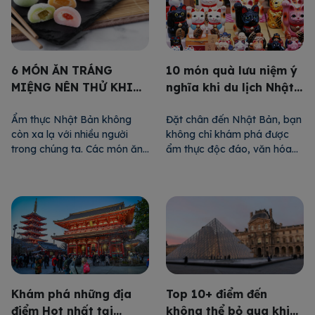
nhất định phải thử khi đến
24HVISA điểm danh 5 món
Nhật […]
ăn nhất định […]
10 món quà lưu niệm ý
6 MÓN ĂN TRÁNG
nghĩa khi du lịch Nhật
MIỆNG NÊN THỬ KHI
Bản
ĐẾN NHẬT BẢN
Đặt chân đến Nhật Bản, bạn
Ẩm thực Nhật Bản không
không chỉ khám phá được
còn xa lạ với nhiều người
ẩm thực độc đáo, văn hóa
trong chúng ta. Các món ăn
giàu bản sắc, những hoạt
đặc sắc nổi tiếng của Nhật
động giải trí hàng đầu thế
Bản có thể kể đến sushi,
giới, mà còn có thể đem rất
sashimi, tempura… Tuy nhiên,
nhiều món quà ý nghĩa mang
bạn sẽ ngạc nhiên hơn nữa.
về cho người thân. Sau đây
Các món ăn tráng miệng của
là 10 món quà mà 24HVISA
Nhật cũng đặc sắc không
gợi ý […]
kém, với những hương vị […]
Khám phá những địa
Top 10+ điểm đến
điểm Hot nhất tại
không thể bỏ qua khi