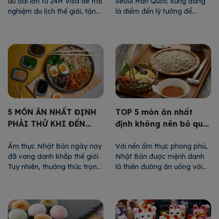
Seoul Hàn Quốc xứng đáng
ưu đãi lớn từ 24H Visa để trải
là điểm đến lý tưởng để
nghiệm du lịch thế giới, tận
nhanh chóng sở hữu cho
hưởng một mùa hè thật vui
mình những món đồ ưng ý.
tươi, đầy ắp tiếng cười,
Bạn có thể ghé qua Garosu-
những khoảnh khắc ý nghĩa
gil chiêm ngưỡng hàng loạt
bên gia đình và bạn bè. Điều
siêu phẩm đến từ các thương
kiện áp dụng: – Giảm 5% cho
hiệu nổi tiếng. Hay mua sắm
nhóm khách hàng làm 2 […]
giá rẻ bất ngờ tại […]
5 MÓN ĂN NHẤT ĐỊNH
TOP 5 món ăn nhất
PHẢI THỬ KHI ĐẾN
định không nên bỏ qua
NHẬT BẢN
khi ghé thăm Nhật Bản
Ẩm thực Nhật Bản ngày nay
Với nền ẩm thực phong phú,
đã vang danh khắp thế giới.
Nhật Bản được mệnh danh
Tuy nhiên, thưởng thức trọn
là thiên đường ăn uống với
vẹn hương vị những món ăn
vô số món ăn nổi tiếng trên
ngay tại quê hương mà nó ra
thế giới. Có thể kể đến sushi,
đời sẽ là một trải nghiệm thú
sashimi, mì ramen… Song
vị hơn cả. Hãy cùng
còn vô số món ăn khác chờ
24HVISA điểm qua 5 món ăn
bạn khám phá. Hãy cùng