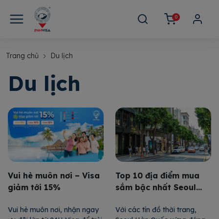
0
Trang chủ
Du lịch
Du lịch
Top 10 địa điểm mua
Vui hè muôn nơi – Visa
sắm bậc nhất Seoul
giảm tới 15%
dành cho tín đồ thời
Với các tín đồ thời trang,
Vui hè muôn nơi, nhận ngay
trang