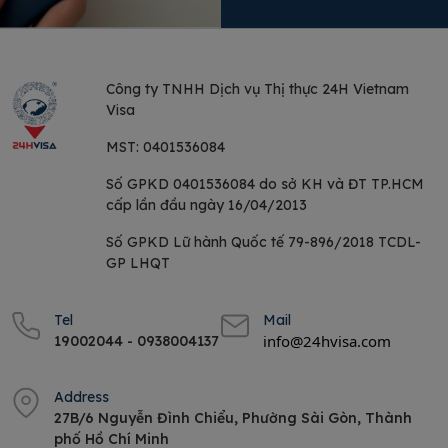
Công ty TNHH Dịch vụ
Thị thực 24H Vietnam
Visa
MST:
0401536084
Số GPKD 0401536084 do sở KH và ĐT TP.HCM
cấp lần đầu ngày 16/04/2013
Số GPKD Lữ hành Quốc tế 79-896/2018 TCDL-
GP LHQT
Tel
Mail
info@24hvisa.com
19002044 - 0938004137
Address
27B/6 Nguyễn Đình Chiểu, Phường Sài Gòn, Thành
phố Hồ Chí Minh