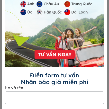
Hướng dẫn chi tiết cách điền form Visa Úc chính
xác, chuyên nghiệp
Bạn lo lắng về việc điền form Visa Úc 1419 không chính xác
có thể dẫn đến việc hồ sơ bị từ chối? Đừng lo! Bài viết này sẽ
hướng dẫn bạn
Xem chi tiết
Điền form tư vấn
Nhận báo giá miễn phí
Họ và tên