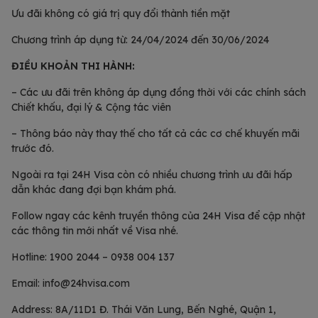
Ưu đãi không có giá trị quy đổi thành tiền mặt
Chương trình áp dụng từ: 24/04/2024 đến 30/06/2024
ĐIỀU
KHOẢN THI HÀNH:
– Các ưu đãi trên không áp dụng đồng thời với các chính sách
Chiết khấu, đại lý & Cộng tác viên
– Thông báo này thay thế cho tất cả các cơ chế khuyến mãi
trước đó.
Ngoài ra tại 24H Visa còn có nhiều chương trình ưu đãi hấp
dẫn khác đang đợi bạn khám phá.
Follow ngay các kênh truyền thông của 24H Visa để cập nhật
các thông tin mới nhất về Visa nhé.
Hotline: 1900 2044 – 0938 004 137
Email:
info@24hvisa.com
Address: 8A/11D1 Đ. Thái Văn Lung, Bến Nghé, Quận 1,