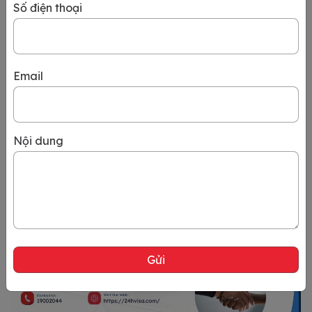
Số điện thoại
Cập nhật hồ sơ & thủ tục xin Visa công tác Úc mới
nhất hiện nay
Email
Bạn đang chuẩn bị đi Úc công tác nhưng chưa rõ về các thủ
tục xin Visa của đất nước này? Bài viết này sẽ cung cấp cho
bạn hướng dẫn chi
Nội dung
Xem chi tiết