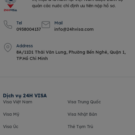
quán các nước chỉ định ưu tiên nộp hồ sơ.
Tel
Mail
0938004137
info@24hvisa.com
Address
8A/11D1 Thái Văn Lung, Phường Bến Nghé, Quận 1,
TP.Hồ Chí Minh
Dịch vụ 24H VISA
Visa Việt Nam
Visa Trung Quốc
Visa Mỹ
Visa Nhật Bản
Visa Úc
Thẻ Tạm Trú