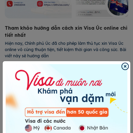
Tham khảo hướng dẫn cách xin Visa Úc online chi
tiết nhất
Hiện nay, Chính phủ Úc đã cho phép làm thủ tục xin Visa Úc
online vô cùng thuận tiện, tiết kiệm thời gian và công sức. Bài
viết này sẽ hướng dẫn
Xem chi tiết