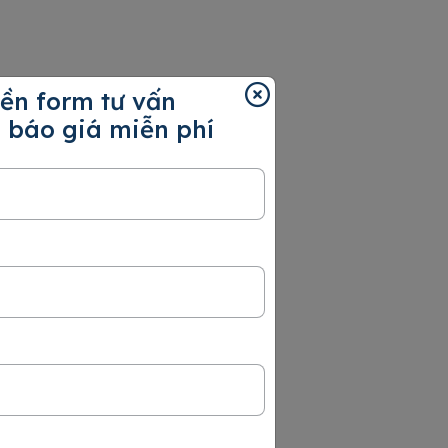
ền form tư vấn
 báo giá miễn phí