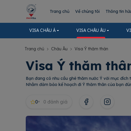
Trang chủ
Về chúng tôi
Thông tin hữ
VISA CHÂU Á
VISA CHÂU ÂU
V
Trang chủ
Châu Âu
Visa Ý thăm thân
Visa Ý thăm th
Bạn đang có nhu cầu ghé thăm nước Ý với mục đích t
Nhằm đảm bảo kế hoạch đi Ý thăm thân của bạn đúng 
0
0
đánh giá