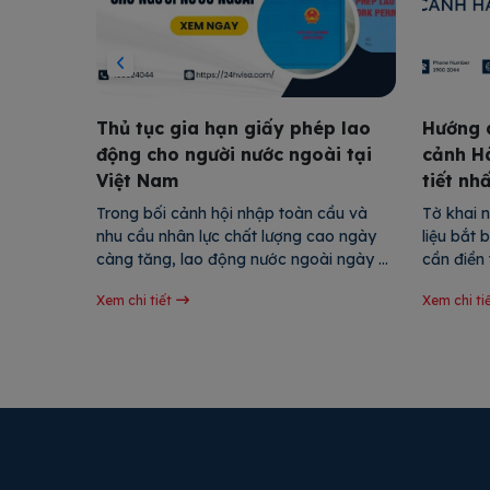
 xin
Thủ tục gia hạn giấy phép lao
Hướng d
 nhà đơn
động cho người nước ngoài tại
cảnh H
Việt Nam
tiết nh
lịch 
Trong bối cảnh hội nhập toàn cầu và 
Tờ khai 
trong 
nhu cầu nhân lực chất lượng cao ngày 
liệu bắt
 để hiện 
càng tăng, lao động nước ngoài ngày 
cần điền 
ện đơn 
càng nhiều hơn tại Việt Nam. Giấy phép 
khai nhằ
Xem chi tiết
Xem chi ti
n xin 
lao động là tài liệu quan trọng cho phép 
trọng liê
ến nhiều 
lao động nước ngoài làm việc hợp pháp 
cảnh, cũ
 được […]
tại nước ta và có thời hạn […]
mà hành 