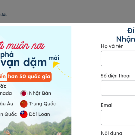
iệu/người.
n,…
Đi
Nhận
Họ và tên
Số điện thoại
Email
 Trường hợp lưu trú tại nhà người thân/đối tác
nh cư trú.
Nội dung