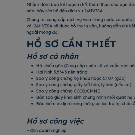
Nhằm đảm bảo kế hoạch đi Ý thăm thân của bạn đúng 
nào, hãy liên hệ đến dịch vụ 24HVISA.
Chúng tôi cung cấp dịch vụ visa trong nước và quốc t
với 24HVISA sẽ được hỗ trợ tư vấn, hướng dẫn chi tiế
ngoài mong đợi.
HỒ SƠ CẦN THIẾT
Hồ sơ cá nhân
Hộ chiếu gốc (Cung cấp cuốn cũ và cuốn m
Hai hình 3.5*4.5 nền trắng
Sao y công chứng hộ khẩu hoặc CT07 (gố
Sao y công chứng giấy kết hôn, ly hôn (nế
Sao y công chứng CCCD/CMND
Bản sao giấy khai sinh chứng minh mối quan hệ v
Bảo hiểm du lịch trong thời gian lưu trú tại châu
Hồ sơ công việc
– Chủ doanh nghiệp