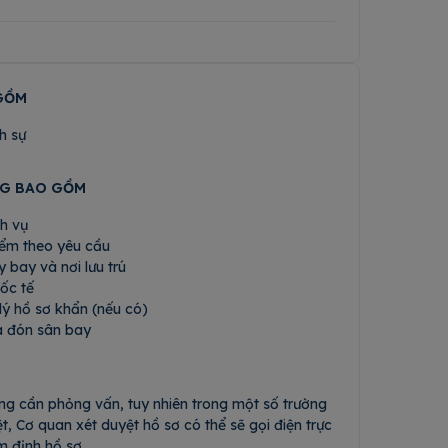
GỒM
nh sự
NG BAO GỒM
ch vụ
ểm theo yêu cầu
 bay và nơi lưu trú
ốc tế
 lý hồ sơ khẩn (nếu có)
a đón sân bay
ng cần phỏng vấn, tuy nhiên trong một số trường
t, Cơ quan xét duyệt hồ sơ có thể sẽ gọi điện trực
m định hồ sơ.