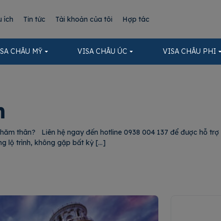
u ích
Tin tức
Tài khoản của tôi
Hợp tác
ISA CHÂU MỸ
VISA CHÂU ÚC
VISA CHÂU PHI
ân
hăm thân? Liên hệ ngay đến hotline 0938 004 137 để được hỗ trợ t
lộ trình, không gặp bất kỳ […]