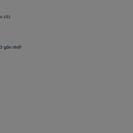
ếu có)
ương 3 gần nhất