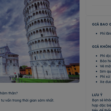
GIÁ BAO 
Phí lã
GIÁ KHÔ
Phí dị
Bảo hi
Vé máy
Sim qu
Phí xử
Xe đư
 thăm thân?
LƯU Ý
Bạn sẽ khô
 tư vấn trong thời gian sớm nhất.
hợp đặc biệ
tiếp để thẩ