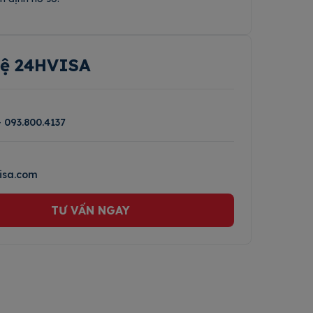
hệ 24HVISA
-
093.800.4137
isa.com
TƯ VẤN NGAY