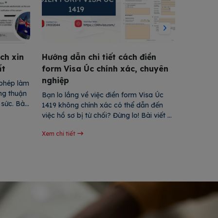
ch xin
Hướng dẫn chi tiết cách điền
Cập nhậ
ất
form Visa Úc chính xác, chuyên
Visa cô
nghiệp
nay
phép làm 
ng thuận 
Bạn lo lắng về việc điền form Visa Úc 
Bạn đang 
sức. Bài 
1419 không chính xác có thể dẫn đến 
nhưng chư
c online 
việc hồ sơ bị từ chối? Đừng lo! Bài viết 
của đất n
sơ đến 
này sẽ hướng dẫn bạn từng bước cụ thể, 
cấp cho b
ạn nhanh 
Xem chi tiết
Xem chi tiế
chi tiết cách điền đơn Visa Úc đúng 
khái niệm
chuẩn. Chỉ cần tuân thủ các hướng dẫn 
chuẩn bị 
trong bài, bạn […]
bỏ lỡ […]