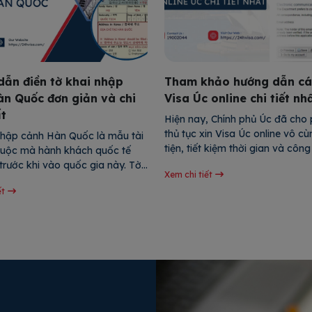
ẫn điền tờ khai nhập
Tham khảo hướng dẫn cá
àn Quốc đơn giản và chi
Visa Úc online chi tiết nh
ất
Hiện nay, Chính phủ Úc đã cho 
thủ tục xin Visa Úc online vô cù
nhập cảnh Hàn Quốc là mẫu tài 
tiện, tiết kiệm thời gian và công 
 buộc mà hành khách quốc tế 
viết này sẽ hướng dẫn xin Visa Ú
trước khi vào quốc gia này. Tờ 
Xem chi tiết
theo từng bước, từ chuẩn bị hồ 
m cung cấp các thông tin quan 
ết
việc lấy sinh trắc học để giúp b
n quan đến cá nhân, lý do nhập 
chóng […]
ng như các hàng hóa và tài sản 
khách […]