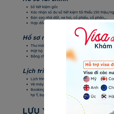
Sổ tiết kiệm gốc
Xác nhận số dư sổ tiết kiệm tối thiểu 150 tr
Bản sao nhà đất, xe hơi, cổ phiếu, cổ phầ
Hợp đồng mua bán, tài sản khác (nếu có).
Hồ sơ người mời
Thư mời (bản scan màu)
Mặt hộ chiếu (bản scan màu)
Bằng chứng mối quan hệ với người mời
Lịch trình chuyến đi
Lịch trình chi tiết tại Ý (24HVISA hỗ trợ).
Vé máy bay khứ hồi (24HVISA hỗ trợ).
Booking phòng khách sạn tại Ý (24HVISA hỗ trợ).
tại Ý, bạn cần cung cấp giấy tờ của người bảo lã
LƯU Ý