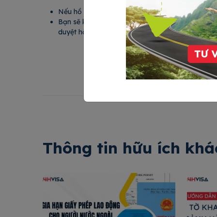
Nếu hồ sơ của bạn không đạt visa, bạn sẽ được ho
Bạn sẽ không cần phải phỏng vấn, tuy nhiên tro
duyệt hồ sơ có thể sẽ gọi điện trực tiếp để thẩm 
Thông tin hữu ích khá