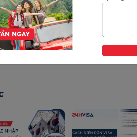
àn lại tiền (tùy trường hợp cụ thể).
ng một số trường hợp đặc biệt, Cơ quan xét
định hồ sơ.
c