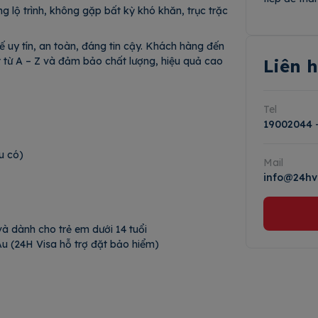
lộ trình, không gặp bất kỳ khó khăn, trục trặc
ế uy tín, an toàn, đáng tin cậy. Khách hàng đến
t từ A – Z và đảm bảo chất lượng, hiệu quả cao
Liên 
Tel
19002044
ới nếu có)
Mail
info@24hv
c)
u có)
à dành cho trẻ em dưới 14 tuổi
 Âu (24H Visa hỗ trợ đặt bảo hiểm)