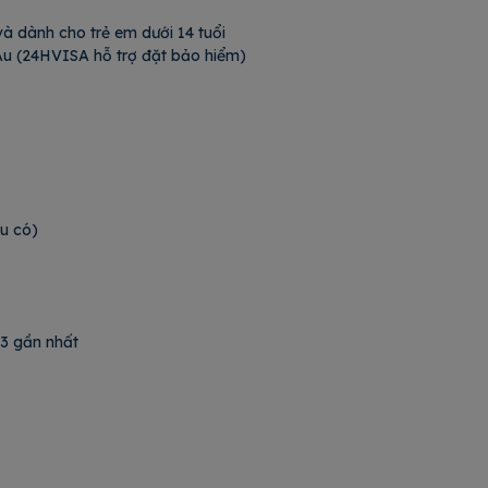
à dành cho trẻ em dưới 14 tuổi
u Âu (24HVISA hỗ trợ đặt bảo hiểm)
Nếu có)
 lương 3 gần nhất