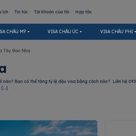
u ích
Tin tức
Tài khoản của tôi
Hợp tác
ISA CHÂU MỸ
VISA CHÂU ÚC
VISA CHÂU PHI
sa Tây Ban Nha
a
 nào? Bạn có thể tăng tỷ lệ đậu visa bằng cách nào? Liên hệ 0938
 […]