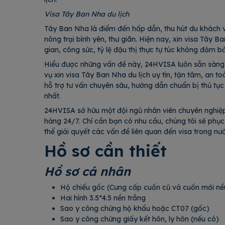
Visa Tây Ban Nha du lịch
Tây Ban Nha là điểm đến hấp dẫn, thu hút du khách vớ
nông trại bình yên, thư giãn. Hiện nay, xin visa Tây 
gian, công sức, tỷ lệ đậu thị thực tự túc không đảm b
Hiểu được những vấn đề này, 24HVISA luôn sẵn sàn
vụ xin visa Tây Ban Nha du lịch uy tín, tận tâm, an 
hỗ trợ tư vấn chuyên sâu, hướng dẫn chuẩn bị thủ t
nhất.
24HVISA sở hữu một đội ngũ nhân viên chuyên nghiệp,
hàng 24/7. Chỉ cần bạn có nhu cầu, chúng tôi sẽ phụ
thể giải quyết các vấn đề liên quan đến visa trong nướ
Hồ sơ cần thiết
Hồ sơ cá nhân
Hộ chiếu gốc (Cung cấp cuốn cũ và cuốn
Hai hình 3.5*4.5 nền trắng
Sao y công chứng hộ khẩu hoặc CT07 (
Sao y công chứng giấy kết hôn, ly hôn (