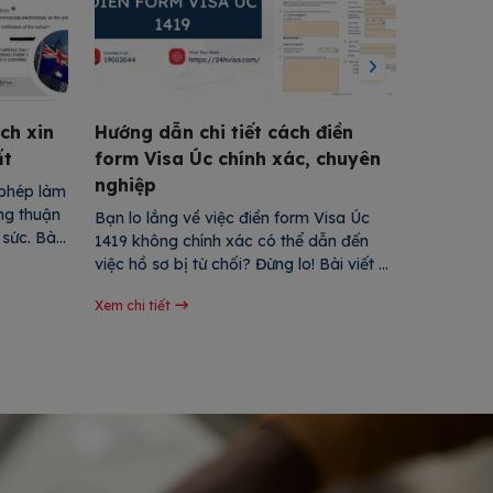
ch xin
Hướng dẫn chi tiết cách điền
Cập nhậ
ất
form Visa Úc chính xác, chuyên
Visa cô
nghiệp
nay
phép làm 
ng thuận 
Bạn lo lắng về việc điền form Visa Úc 
Bạn đang 
sức. Bài 
1419 không chính xác có thể dẫn đến 
nhưng chư
c online 
việc hồ sơ bị từ chối? Đừng lo! Bài viết 
của đất n
sơ đến 
này sẽ hướng dẫn bạn từng bước cụ thể, 
cấp cho b
ạn nhanh 
Xem chi tiết
Xem chi tiế
chi tiết cách điền đơn Visa Úc đúng 
khái niệm
chuẩn. Chỉ cần tuân thủ các hướng dẫn 
chuẩn bị 
trong bài, bạn […]
bỏ lỡ […]