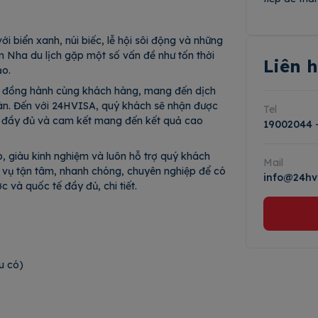
i biển xanh, núi biếc, lễ hội sôi động và những
Ban Nha du lịch gặp một số vấn đề như tốn thời
Liên 
ảo.
g đồng hành cùng khách hàng, mang đến dịch
toàn. Đến với 24HVISA, quý khách sẽ nhận được
Tel
ục đầy đủ và cam kết mang đến kết quả cao
19002044
 giàu kinh nghiệm và luôn hỗ trợ quý khách
Mail
c vụ tận tâm, nhanh chóng, chuyên nghiệp để có
info@24hv
c và quốc tế đầy đủ, chi tiết.
 mới nếu có)
gốc)
nếu có)