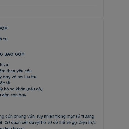
GỒM
nh sự
NG BAO GỒM
ch vụ
ểm theo yêu cầu
 bay và nơi lưu trú
ốc tế
 lý hồ sơ khẩn (nếu có)
a đón sân bay
ng cần phỏng vấn, tuy nhiên trong một số trường
t, Cơ quan xét duyệt hồ sơ có thể sẽ gọi điện trực
m định hồ sơ.