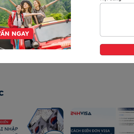
ng một số trường hợp đặc biệt, Cơ quan xét
định hồ sơ.
c