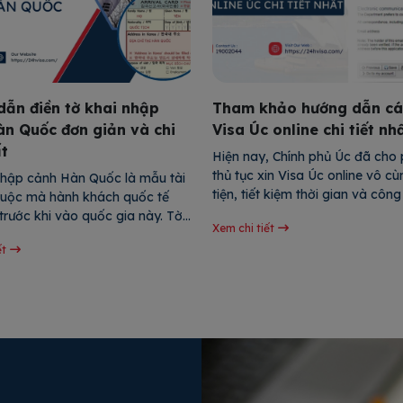
ẫn điền tờ khai nhập
Tham khảo hướng dẫn cá
àn Quốc đơn giản và chi
Visa Úc online chi tiết nh
ất
Hiện nay, Chính phủ Úc đã cho 
thủ tục xin Visa Úc online vô cù
nhập cảnh Hàn Quốc là mẫu tài 
tiện, tiết kiệm thời gian và công 
 buộc mà hành khách quốc tế 
viết này sẽ hướng dẫn xin Visa Ú
trước khi vào quốc gia này. Tờ 
Xem chi tiết
theo từng bước, từ chuẩn bị hồ 
m cung cấp các thông tin quan 
ết
việc lấy sinh trắc học để giúp b
n quan đến cá nhân, lý do nhập 
chóng […]
ng như các hàng hóa và tài sản 
khách […]