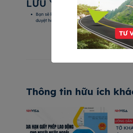
LƯU Ý
Bạn sẽ không cần phải phỏng vấn, tuy nhiên tro
duyệt hồ sơ có thể sẽ gọi điện trực tiếp để thẩm 
Thông tin hữu ích khá