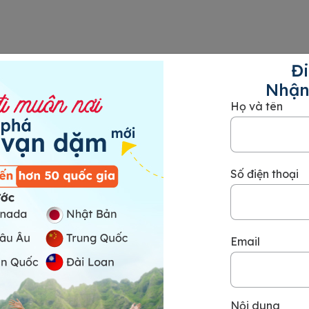
Đi
Nhận
Họ và tên
triệu/người.
hần,…
Số điện thoại
trợ)
Email
 (24HVISA hỗ trợ). Trường hợp lưu trú tại nhà
g cấp giấy tờ của người bảo lãnh cư trú.
Nội dung