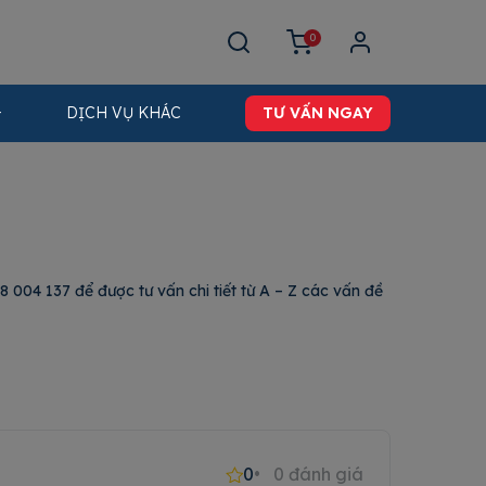
0
DỊCH VỤ KHÁC
TƯ VẤN NGAY
 004 137 để được tư vấn chi tiết từ A – Z các vấn đề
0
0
đánh giá