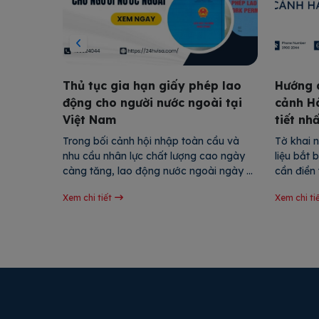
 xin
Thủ tục gia hạn giấy phép lao
Hướng d
 nhà đơn
động cho người nước ngoài tại
cảnh H
Việt Nam
tiết nh
lịch 
Trong bối cảnh hội nhập toàn cầu và 
Tờ khai 
trong 
nhu cầu nhân lực chất lượng cao ngày 
liệu bắt
 để hiện 
càng tăng, lao động nước ngoài ngày 
cần điền 
ện đơn 
càng nhiều hơn tại Việt Nam. Giấy phép 
khai nhằ
Xem chi tiết
Xem chi ti
n xin 
lao động là tài liệu quan trọng cho phép 
trọng liê
ến nhiều 
lao động nước ngoài làm việc hợp pháp 
cảnh, cũ
 được […]
tại nước ta và có thời hạn […]
mà hành 