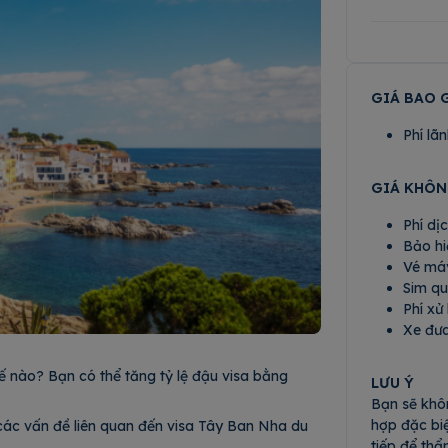
GIÁ BAO 
Phí lã
GIÁ KHÔ
Phí dị
Bảo hi
Vé máy
Sim qu
Phí xử
Xe đư
ế nào? Bạn có thể tăng tỷ lệ đậu visa bằng
LƯU Ý
Bạn sẽ khô
hợp đặc biệ
Z các vấn đề liên quan đến visa Tây Ban Nha du
tiếp để thẩ