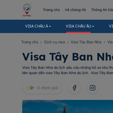
Trang chủ
Về chúng tôi
Thông tin hữ
VISA CHÂU Á
VISA CHÂU ÂU
V
Trang chủ
Dịch vụ visa
Visa Tây Ban Nha
Vi
Visa Tây Ban Nh
Visa Tây Ban Nha du lịch yêu cầu những hồ sơ như thế
liên quan đến visa Tây Ban Nha du lịch. Visa Tây Ban
0
0
đánh giá