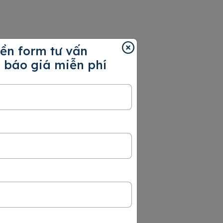
ền form tư vấn
 báo giá miễn phí