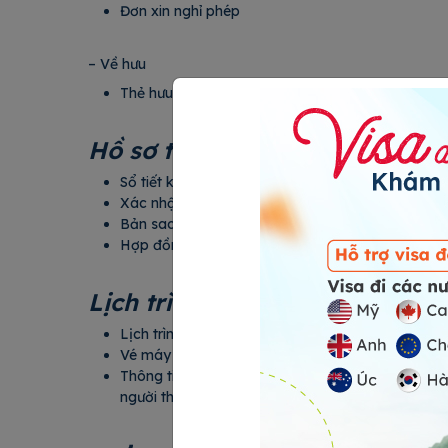
Đơn xin nghỉ phép
– Về hưu
Thẻ hưu, sổ hưu, quyết định về hưu
Hồ sơ tài chính
Sổ tiết kiệm gốc
Xác nhận số dư sổ tiết kiệm tối thiểu 150 
Bản sao nhà đất, xe hơi, cổ phiếu, cổ p
Hợp đồng mua bán, tài sản khác (nếu có).
Lịch trình chuyến đi
Lịch trình chi tiết tại Tây Ban Nha (24HVISA hỗ 
Vé máy bay khứ hồi (24HVISA hỗ trợ)
Thông tin book phòng khách sạn tại Tây Ban Nha
người thân/bạn bè tại Tây Ban Nha, bạn cần cun