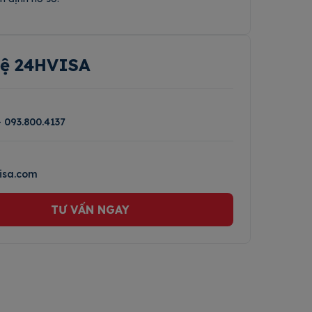
hệ 24HVISA
-
093.800.4137
isa.com
TƯ VẤN NGAY