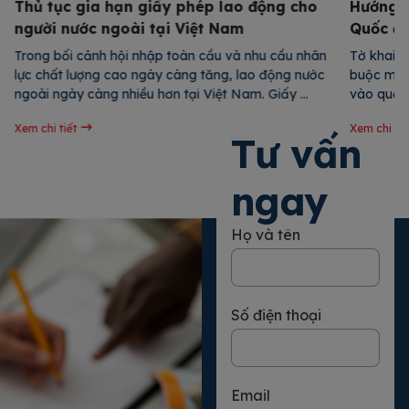
Thủ tục gia hạn giấy phép lao động cho
Hướng d
người nước ngoài tại Việt Nam
Quốc đơ
Trong bối cảnh hội nhập toàn cầu và nhu cầu nhân 
Tờ khai n
lực chất lượng cao ngày càng tăng, lao động nước 
buộc mà h
ngoài ngày càng nhiều hơn tại Việt Nam. Giấy 
vào quốc 
phép lao động là tài liệu quan trọng cho phép lao 
thông tin
Xem chi tiết
Xem chi tiế
động nước ngoài làm việc hợp pháp tại nước ta và 
nhập cảnh
Tư vấn
có thời hạn […]
hành khá
ngay
Họ và tên
Số điện thoại
Email