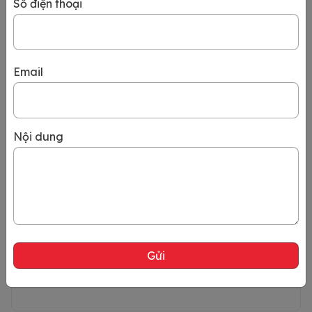
Số điện thoại
Visa Nhật Bản công tác
0
Email
Visa Nhật Bản dài hạn
Nội dung
(Tối đa 5 năm)
0
Visa Nhật Bản du lịch
0