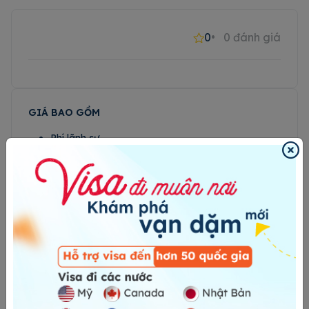
0
0
đánh giá
GIÁ BAO GỒM
Phí lãnh sự
GIÁ KHÔNG BAO GỒM
Bảo hiểm theo yêu cầu
Vé máy bay và nơi lưu trú
Sim quốc tế
Phí xử lý hồ sơ khẩn (nếu có)
Xe đưa đón sân bay
LƯU Ý
Bạn sẽ không cần phỏng vấn, tuy nhiên trong một số