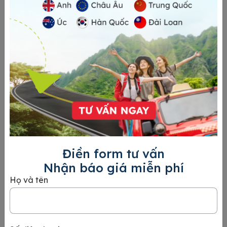
trường hợp đặc biệt, Cơ quan xét duyệt hồ sơ có thể
sẽ gọi điện trực tiếp để thẩm định hồ sơ.
Liên hệ 24HVISA
Tel
19002044
-
093.800.4137
Mail
info@24hvisa.com
Điền form tư vấn
Nhận báo giá miễn phí
TƯ VẤN NGAY
Họ và tên
Các dịch vụ khác