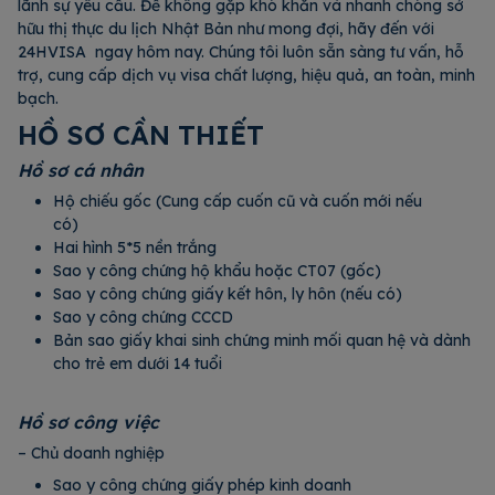
lãnh sự yêu cầu. Để không gặp khó khăn và nhanh chóng sở
hữu thị thực du lịch Nhật Bản như mong đợi, hãy đến với
24HVISA ngay hôm nay. Chúng tôi luôn sẵn sàng tư vấn, hỗ
trợ, cung cấp dịch vụ visa chất lượng, hiệu quả, an toàn, minh
bạch.
HỒ SƠ CẦN THIẾT
Hồ sơ cá nhân
Hộ chiếu gốc (Cung cấp cuốn cũ và cuốn mới nếu
có)
Hai hình 5*5 nền trắng
Sao y công chứng hộ khẩu hoặc CT07 (gốc)
Sao y công chứng giấy kết hôn, ly hôn (nếu có)
Sao y công chứng CCCD
Bản sao giấy khai sinh chứng minh mối quan hệ và dành
cho trẻ em dưới 14 tuổi
Hồ sơ công việc
– Chủ doanh nghiệp
Sao y công chứng giấy phép kinh doanh