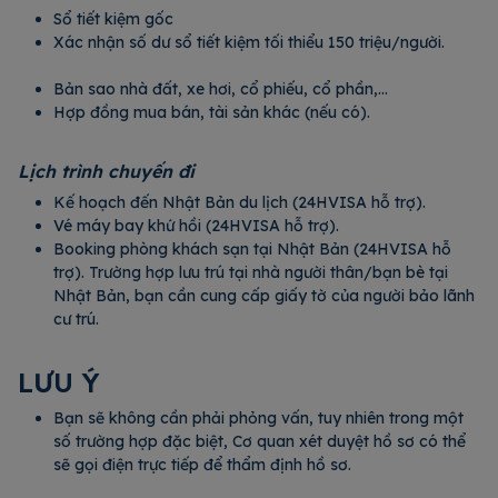
Sổ tiết kiệm gốc
Xác nhận số dư sổ tiết kiệm tối thiểu 150 triệu/người.
Bản sao nhà đất, xe hơi, cổ phiếu, cổ phần,…
Hợp đồng mua bán, tài sản khác (nếu có).
Lịch trình chuyến đi
Kế hoạch đến Nhật Bản du lịch (24HVISA hỗ trợ).
Vé máy bay khứ hồi (24HVISA hỗ trợ).
Booking phòng khách sạn tại Nhật Bản (24HVISA hỗ
trợ). Trường hợp lưu trú tại nhà người thân/bạn bè tại
Nhật Bản, bạn cần cung cấp giấy tờ của người bảo lãnh
cư trú.
LƯU Ý
Bạn sẽ không cần phải phỏng vấn, tuy nhiên trong một
số trường hợp đặc biệt, Cơ quan xét duyệt hồ sơ có thể
sẽ gọi điện trực tiếp để thẩm định hồ sơ.