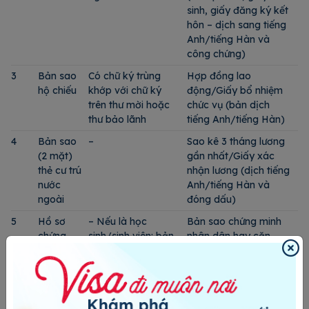
sinh, giấy đăng ký kết
hôn – dịch sang tiếng
Anh/tiếng Hàn và
công chứng)
3
Bản sao
Có chữ ký trùng
Hợp đồng lao
hộ chiếu
khớp với chữ ký
động/Giấy bổ nhiệm
trên thư mời hoặc
chức vụ (bản dịch
thư bảo lãnh
tiếng Anh/tiếng Hàn)
4
Bản sao
–
Sao kê 3 tháng lương
(2 mặt)
gần nhất/Giấy xác
thẻ cư trú
nhận lương (dịch tiếng
nước
Anh/tiếng Hàn và
ngoài
đóng dấu)
5
Hồ sơ
– Nếu là học
Bản sao chứng minh
chứng
sinh/sinh viên: bản
nhân dân hay căn
minh bạn
sao xác nhận đang
cước công dân
đang
học tại trường và
học
bảng điểm
tập/làm
– Nếu là người đi
việc tại