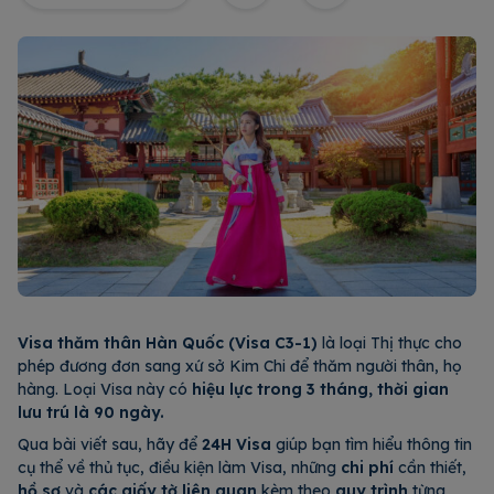
Visa thăm thân Hàn Quốc (Visa C3-1)
là loại Thị thực cho
phép đương đơn sang xứ sở Kim Chi để thăm người thân, họ
hàng. Loại Visa này có
hiệu lực trong 3 tháng, thời gian
lưu trú là 90 ngày.
Qua bài viết sau, hãy để
24H Visa
giúp bạn tìm hiểu thông tin
cụ thể về thủ tục, điều kiện làm Visa, những
chi phí
cần thiết,
hồ sơ
và
các giấy tờ liên quan
kèm theo
quy trình
từng