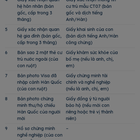
hệ hôn nhân (bản
cư trú mẫu CT07 (bản
gốc, cấp trong 3
gốc và dịch tiếng
tháng)
Anh/Hàn)
5
Giấy xác nhận quan
Giấy khai sinh của con
hệ gia đình (bản gốc,
(bản dịch tiếng Anh/Hàn
cấp trong 3 tháng)
công chứng)
6
Bản sao 2 mặt thẻ cư
Giấy khám sức khỏe của
trú nước ngoài (của
bố mẹ (nếu là anh, chị,
con ruột)
em)
7
Bản photo Visa đã
Giấy chứng minh tài
nhập cảnh Hàn Quốc
chính và nghề nghiệp
(của con ruột)
(nếu là anh, chị, em)
8
Bản photo chứng
Giấy đồng ý từ người
minh thư/hộ chiếu
bảo hộ (nếu mời con
Hàn Quốc của người
riêng hoặc trẻ vị thành
mời
niên)
9
Hồ sơ chứng minh
–
nghề nghiệp (của con