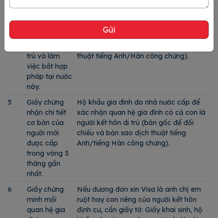
từ thời điểm
nhập cảnh.
4
Bản cam kết
Giấy khai sinh của người kết hôn di trú
sẽ không lưu
(bản gốc để đối chiếu và bản sao dịch
trú và làm
thuật tiếng Anh/Hàn công chứng).
việc bất hợp
pháp tại nước
này.
5
Giấy chứng
Hộ khẩu gia đình do nhà nước cấp để
nhận chi tiết
xác nhận quan hệ gia đình có cả con là
cơ bản của
người kết hôn di trú (bản gốc để đối
người mời
chiếu và bản sao dịch thuật tiếng
được cấp
Anh/tiếng Hàn công chứng).
trong vòng 3
tháng gần
nhất.
6
Giấy chứng
Nếu đương đơn xin Visa là anh chị em
minh mối
ruột hay con riêng của người kết hôn
quan hệ gia
định cư, cần giấy tờ: Giấy khai sinh, hộ