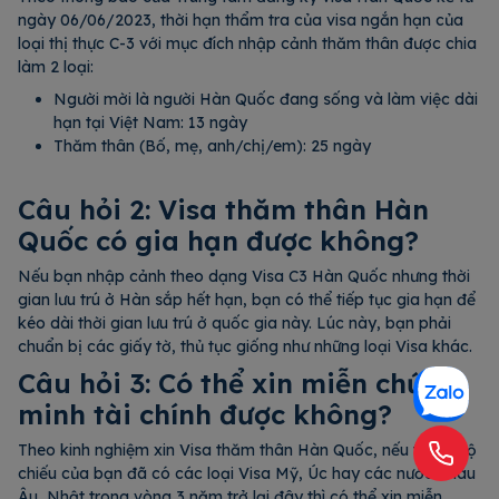
ngày 06/06/2023, thời hạn thẩm tra của visa ngắn hạn của
loại thị thực C-3 với mục đích nhập cảnh thăm thân được chia
làm 2 loại:
Người mời là người Hàn Quốc đang sống và làm việc dài
hạn tại Việt Nam: 13 ngày
Thăm thân (Bố, mẹ, anh/chị/em): 25 ngày
Câu hỏi 2: Visa thăm thân Hàn
Quốc có gia hạn được không?
Nếu bạn nhập cảnh theo dạng Visa C3 Hàn Quốc nhưng thời
gian lưu trú ở Hàn sắp hết hạn, bạn có thể tiếp tục gia hạn để
kéo dài thời gian lưu trú ở quốc gia này. Lúc này, bạn phải
chuẩn bị các giấy tờ, thủ tục giống như những loại Visa khác.
Câu hỏi 3: Có thể xin miễn chứng
minh tài chính được không?
Theo kinh nghiệm xin Visa thăm thân Hàn Quốc, nếu trong hộ
chiếu của bạn đã có các loại Visa Mỹ, Úc hay các nước Châu
Âu, Nhật trong vòng 3 năm trở lại đây thì có thể xin miễn