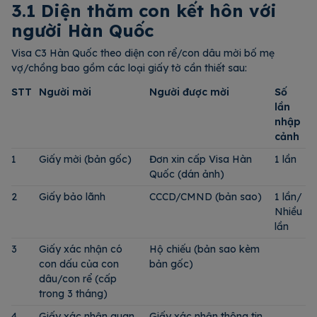
3.1 Diện thăm con kết hôn với
người Hàn Quốc
Visa C3 Hàn Quốc theo diện con rể/con dâu mời bố mẹ
vợ/chồng bao gồm các loại giấy tờ cần thiết sau:
STT
Người mời
Người được mời
Số
lần
nhập
cảnh
1
Giấy mời (bản gốc)
Đơn xin cấp Visa Hàn
1 lần
Quốc
(dán ảnh)
2
Giấy bảo lãnh
CCCD/CMND (bản sao)
1 lần/
Nhiều
lần
3
Giấy xác nhận có
Hộ chiếu (bản sao kèm
con dấu của con
bản gốc)
dâu/con rể (cấp
trong 3 tháng)
4
Giấy xác nhận quan
Giấy xác nhận thông tin