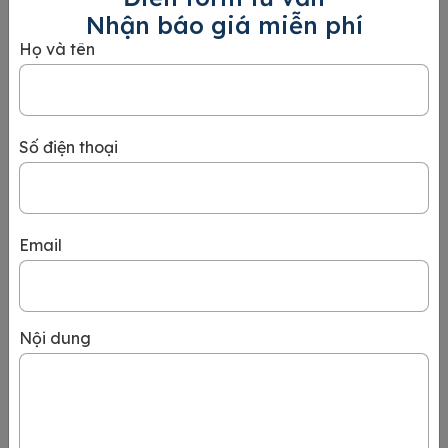
Mời
Nhận báo giá miễn phí
1
Bản sao
Đơn xin cấp Visa (dán 1 ảnh nền trắng,
Họ và tên
chứng minh
kích thước 3.5×4.5).
nhân dân hay
căn cước
công dân.
Số điện thoại
2
Giấy mời
Hộ chiếu bản sao kèm bản gốc.
(bản gốc)
cần ghi rõ lý
do mời và có
Email
chữ ký hoặc
đóng dấu từ
người mời.
3
Giấy bảo
CCCD/CMND bản sao.
Nội dung
lãnh (bản
gốc) được ký
tên hay đóng
dấu cá nhân
với thời hạn
là 3 năm tính