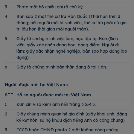
3
Photo mặt hộ chiếu ghi rõ chữ ký.
4
Bản sao 2 mặt thẻ cư trú Hàn Quốc (Thời hạn trên 3
tháng; nếu người mời là sinh viên, thẻ cư trú phải có giá
trị lâu hơn thời gian mời người thân).
5
Giấy tờ chứng minh việc làm, học tập tại Hàn (Sinh
viên: giấy xác nhận đang học, bảng điểm; Người đi
làm: giấy xác nhận nghề nghiệp, bản sao hợp đồng lao
động).
6
Giấy tờ chứng minh bản thân đang ở tại Hàn.
Người được mời tại Việt Nam:
STT
Hồ sơ người được mời tại Việt Nam
1
Đơn xin Visa kèm ảnh nền trắng 3.5×4.5.
2
Giấy chứng minh quan hệ gia đình (giấy khai sinh, đăng
ký kết hôn, sổ hộ khẩu dịch tiếng Anh có công chứng).
3
CCCD hoặc CMND photo 2 mặt không công chứng.