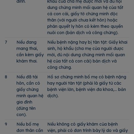
đình.
khẩu của cha mẹ được mời và đủ nội
dung chứng minh mối quan hệ của tất
cả con cái, giấy tờ chứng minh độc
thân (với người chưa kết hôn) hoặc
phán quyết ly hôn có kèm theo quyền
nuôi con (bản dịch và công chứng).
7
Nếu đang
Nếu bệnh nặng hay bị tàn tật: Giấy khai
mang thai,
sinh, hộ khẩu (cha mẹ của người được
cần kèm giấy
mời, đủ nội dung chứng minh mối quan
khám thai.
hệ của tất cả con cái) bản dịch và
công chứng.
8
Nếu đã tái
Hồ sơ chứng minh bố mẹ có bệnh nặng
hôn, cần có
hay người tàn tật (phải là giấy từ các
giấy chứng
bệnh viện lớn, bệnh viện đa khoa,… bản
minh quan hệ
dịch).
gia đình
(đứng tên
con).
9
Nếu bố mẹ
Nếu không có giấy khám của bệnh
đơn thân cần
viện, phải có đơn trình bày lý do và giấy