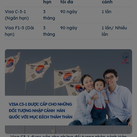
hạn
tối đa
cảnh
Visa C-3-1
3
90 ngày
1 lần
(Ngắn hạn)
tháng
Visa F1-5 (Dài
3
90 ngày
1 lần/ Nhiều
hạn)
tháng
lần