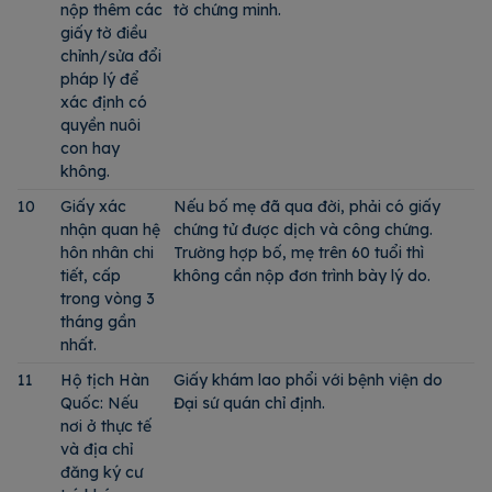
nộp thêm các
tờ chứng minh.
giấy tờ điều
chỉnh/sửa đổi
pháp lý để
xác định có
quyền nuôi
con hay
không.
10
Giấy xác
Nếu bố mẹ đã qua đời, phải có giấy
nhận quan hệ
chứng tử được dịch và công chứng.
hôn nhân chi
Trường hợp bố, mẹ trên 60 tuổi thì
tiết, cấp
không cần nộp đơn trình bày lý do.
trong vòng 3
tháng gần
nhất.
11
Hộ tịch Hàn
Giấy khám lao phổi với bệnh viện do
Quốc: Nếu
Đại sứ quán chỉ định.
nơi ở thực tế
và địa chỉ
đăng ký cư