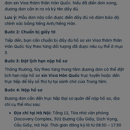
đơn xin Visa thăm thân Hàn Quốc. Nếu đã điền đơn xong,
đương đơn cần in ra và ký tên đầy đủ.
Lưu ý:
Mẫu đơn này cần được điền đầy đủ và đảm bảo độ
chính xác bằng tiếng Anh/tiếng Hàn.
Bước 2: Chuẩn bị giấy tờ
Tiếp đến, bạn cần chuẩn bị đầy đủ hồ sơ xin Visa thăm thân
Hàn Quốc tùy theo từng đối tượng đã được nêu cụ thể ở mục
3.
Bước 3: Đặt lịch hẹn nộp hồ sơ
Thông thường, tùy theo từng trung tâm đương đơn có thể đặt
lịch hẹn nộp hồ sơ
xin Visa Hàn Quốc
trực tuyến hoặc đến
trực tiếp để lấy số thứ tự tại sảnh chờ của Trung tâm.
Bước 4: Nộp hồ sơ
Đương đơn cần đến trực tiếp Đại sứ quán để nộp hồ sơ, địa
chỉ cụ thể như sau:
Địa chỉ tại Hà Nội:
Tầng 12, Tòa nhà văn phòng
Discovery Complex, 302 Đường Cầu Giấy, Dịch Vọng,
Cầu Giấy, Hà Nội. Thời gian đăng ký là từ 08:30 – 17:30