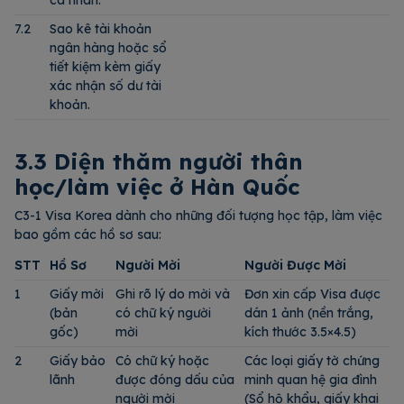
cá nhân.
7.2
Sao kê tài khoản
ngân hàng hoặc sổ
tiết kiệm kèm giấy
xác nhận số dư tài
khoản.
3.3 Diện thăm người thân
học/làm việc ở Hàn Quốc
C3-1 Visa Korea dành cho những đối tượng học tập, làm việc
bao gồm các hồ sơ sau:
STT
Hồ Sơ
Người Mời
Người Được Mời
1
Giấy mời
Ghi rõ lý do mời và
Đơn xin cấp Visa được
(bản
có chữ ký người
dán 1 ảnh (nền trắng,
gốc)
mời
kích thước 3.5×4.5)
2
Giấy bảo
Có chữ ký hoặc
Các loại giấy tờ chứng
lãnh
được đóng dấu của
minh quan hệ gia đình
người mời
(Sổ hộ khẩu, giấy khai