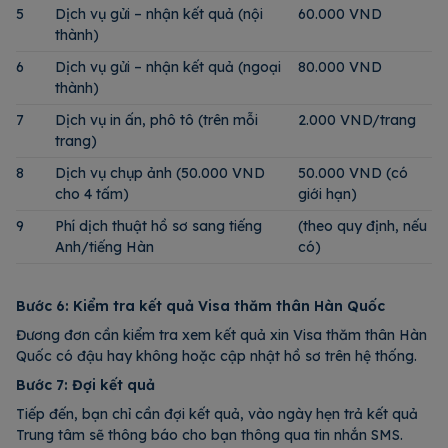
5
Dịch vụ gửi – nhận kết quả (nội
60.000 VND
thành)
6
Dịch vụ gửi – nhận kết quả (ngoại
80.000 VND
thành)
7
Dịch vụ in ấn, phô tô (trên mỗi
2.000 VND/trang
trang)
8
Dịch vụ chụp ảnh (50.000 VND
50.000 VND (có
cho 4 tấm)
giới hạn)
9
Phí dịch thuật hồ sơ sang tiếng
(theo quy định, nếu
Anh/tiếng Hàn
có)
Bước 6: Kiểm tra kết quả Visa thăm thân Hàn Quốc
Đương đơn cần kiểm tra xem kết quả xin Visa thăm thân Hàn
Quốc có đậu hay không hoặc cập nhật hồ sơ trên hệ thống.
Bước 7: Đợi kết quả
Tiếp đến, bạn chỉ cần đợi kết quả, vào ngày hẹn trả kết quả
Trung tâm sẽ thông báo cho bạn thông qua tin nhắn SMS.