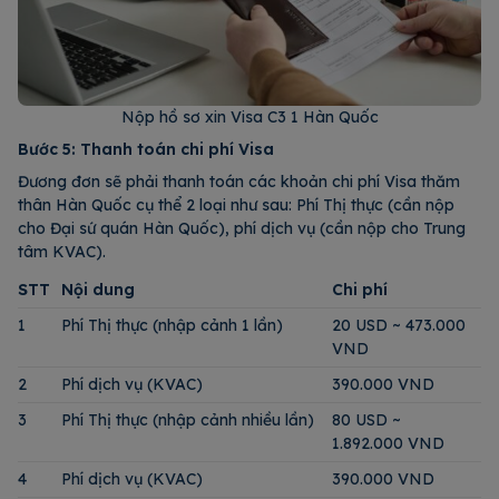
Nộp hồ sơ xin Visa C3 1 Hàn Quốc
Bước 5: Thanh toán chi phí Visa
Đương đơn sẽ phải thanh toán các khoản chi phí Visa thăm
thân Hàn Quốc cụ thể 2 loại như sau: Phí Thị thực (cần nộp
cho Đại sứ quán Hàn Quốc), phí dịch vụ (cần nộp cho Trung
tâm KVAC).
STT
Nội dung
Chi phí
1
Phí Thị thực (nhập cảnh 1 lần)
20 USD ~ 473.000
VND
2
Phí dịch vụ (KVAC)
390.000 VND
3
Phí Thị thực (nhập cảnh nhiều lần)
80 USD ~
1.892.000 VND
4
Phí dịch vụ (KVAC)
390.000 VND