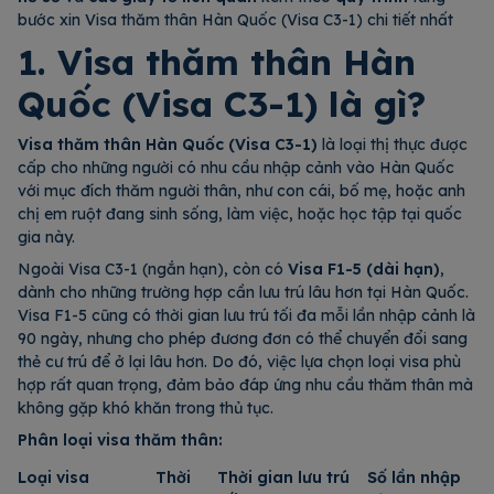
bước xin Visa thăm thân Hàn Quốc (Visa C3-1) chi tiết nhất
1. Visa thăm thân Hàn
Quốc (Visa C3-1) là gì?
Visa thăm thân Hàn Quốc (Visa C3-1)
là loại thị thực được
cấp cho những người có nhu cầu nhập cảnh vào Hàn Quốc
với mục đích thăm người thân, như con cái, bố mẹ, hoặc anh
chị em ruột đang sinh sống, làm việc, hoặc học tập tại quốc
gia này.
Ngoài Visa C3-1 (ngắn hạn), còn có
Visa F1-5 (dài hạn)
,
dành cho những trường hợp cần lưu trú lâu hơn tại Hàn Quốc.
Visa F1-5 cũng có thời gian lưu trú tối đa mỗi lần nhập cảnh là
90 ngày, nhưng cho phép đương đơn có thể chuyển đổi sang
thẻ cư trú để ở lại lâu hơn. Do đó, việc lựa chọn loại visa phù
hợp rất quan trọng, đảm bảo đáp ứng nhu cầu thăm thân mà
không gặp khó khăn trong thủ tục.
Phân loại visa thăm thân:
Loại visa
Thời
Thời gian lưu trú
Số lần nhập