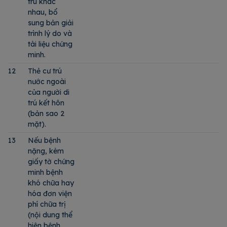
trú khác
nhau, bổ
sung bản giải
trình lý do và
tài liệu chứng
minh.
12
Thẻ cư trú
nước ngoài
của người di
trú kết hôn
(bản sao 2
mặt).
13
Nếu bệnh
nặng, kèm
giấy tờ chứng
minh bệnh
khó chữa hay
hóa đơn viện
phí chữa trị
(nội dung thể
hiện bệnh