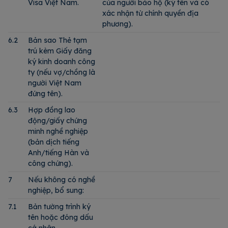
Visa Việt Nam.
của người bảo hộ (ký tên và có
xác nhận từ chính quyền địa
phương).
6.2
Bản sao Thẻ tạm
trú kèm Giấy đăng
ký kinh doanh công
ty (nếu vợ/chồng là
người Việt Nam
đứng tên).
6.3
Hợp đồng lao
động/giấy chứng
minh nghề nghiệp
(bản dịch tiếng
Anh/tiếng Hàn và
công chứng).
7
Nếu không có nghề
nghiệp, bổ sung:
7.1
Bản tường trình ký
tên hoặc đóng dấu