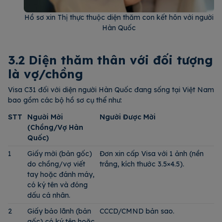
Hồ sơ xin Thị thực thuộc diện thăm con kết hôn với người
Hàn Quốc
3.2 Diện thăm thân với đối tượng
là vợ/chồng
Visa C31 đối với diện người Hàn Quốc đang sống tại Việt Nam
bao gồm các bộ hồ sơ cụ thể như:
STT
Người Mời
Người Được Mời
(Chồng/Vợ Hàn
Quốc)
1
Giấy mời (bản gốc)
Đơn xin cấp Visa với 1 ảnh (nền
do chồng/vợ viết
trắng, kích thước 3.5×4.5).
tay hoặc đánh máy,
có ký tên và đóng
dấu cá nhân.
2
Giấy bảo lãnh (bản
CCCD/CMND bản sao.
gốc) có ký tên hoặc