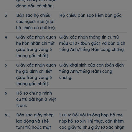
đóng dấu cá nhân.
3
Bản sao hộ chiếu
Hộ chiếu bản sao kèm bản gốc.
của người mời (mặt
hộ chiếu có chữ ký).
4
Giấy xác nhận quan
Giấy xác nhận thông tin cư trú
hệ hôn nhân chi tiết
mẫu CT07 (bản gốc) và bản dịch
(cấp trong vòng 3
tiếng Anh/tiếng Hàn công chứng.
tháng gần nhất).
5
Giấy xác nhận quan
Giấy khai sinh của con (bản dịch
hệ gia đình chi tiết
tiếng Anh/tiếng Hàn) công
(cấp trong vòng 3
chứng.
tháng gần nhất).
6
Hồ sơ chứng minh
cư trú dài hạn ở Việt
Nam:
6.1
Bản sao giấy phép
Lưu ý: Đối với trường hợp bố mẹ
lao động và Thẻ
nộp hồ sơ xin Thị thực, cần thêm
tạm trú hoặc mặt
các giấy tờ như giấy tờ xác nhận