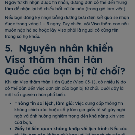
Ngay từ khi nhận được tin nhắn, đương đơn có thể đến trung
tâm để nhận lại hộ chiếu bất cứ lúc nào (trong giờ làm việc).
Nếu bạn đăng ký nhận bằng đường bưu điện kết quả sẽ nhận
được trong vòng 1 – 3 ngày. Tuy nhiên, với Visa thăm con nếu
muốn nộp hồ sơ hoặc lấy Visa phải là người có cùng tên
trong sổ hộ khẩu.
5. Nguyên nhân khiến
Visa thăm thân Hàn
Quốc của bạn bị từ chối?
Khi xin Visa thăm thân Hàn Quốc (Visa C3-1), có nhiều lý do
có thể dẫn đến việc đơn xin của bạn bị từ chối. Dưới đây là
một số nguyên nhân phổ biến:
Thông tin sai lệch, làm giả:
Việc cung cấp thông tin
không chính xác hoặc cố ý làm giả giấy tờ sẽ gây nghi
ngờ và ảnh hưởng nghiêm trọng đến khả năng xin visa
của bạn.
Giấy tờ liên quan không khớp với lịch trình:
Nếu các
tài liệu bạn nộp không phù hợp với kế hoạch chuyến đi