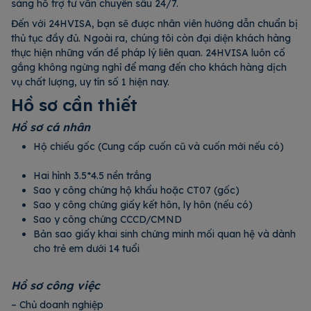
sàng hỗ trợ tư vấn chuyên sâu 24/7.
Đến với 24HVISA, bạn sẽ được nhân viên hướng dẫn chuẩn bị
thủ tục đầy đủ. Ngoài ra, chúng tôi còn đại diện khách hàng
thực hiện những vấn đề pháp lý liên quan. 24HVISA luôn cố
gắng không ngừng nghỉ để mang đến cho khách hàng dịch
vụ chất lượng, uy tín số 1 hiện nay.
Hồ sơ cần thiết
Hồ sơ cá nhân
Hộ chiếu gốc (Cung cấp cuốn cũ và cuốn mới nếu có)
Hai hình 3.5*4.5 nền trắng
Sao y công chứng hộ khẩu hoặc CT07 (gốc)
Sao y công chứng giấy kết hôn, ly hôn (nếu có)
Sao y công chứng CCCD/CMND
Bản sao giấy khai sinh chứng minh mối quan hệ và dành
cho trẻ em dưới 14 tuổi
Hồ sơ công việc
– Chủ doanh nghiệp