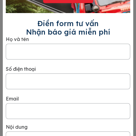
LƯU Ý
Bạn sẽ không cần phỏng vấn, tuy nhiên trong một số
trường hợp đặc biệt, Cơ quan xét duyệt hồ sơ có thể
Điền form tư vấn
sẽ gọi điện trực tiếp để thẩm định hồ sơ.
Nhận báo giá miễn phí
Họ và tên
Liên hệ 24HVISA
Số điện thoại
Tel
19002044
-
093.800.4137
Mail
Email
info@24hvisa.com
TƯ VẤN NGAY
Nội dung