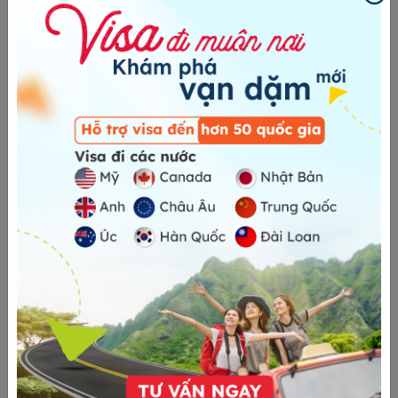
0
0
đánh giá
GIÁ BAO GỒM
Phí lãnh sự
GIÁ KHÔNG BAO GỒM
Phí dịch vụ
Bảo hiểm theo yêu cầu
Vé máy bay và nơi lưu trú
Sim quốc tế
Phí xử lý hồ sơ khẩn (nếu có)
Xe đưa đón sân bay