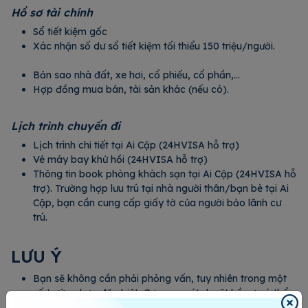
Hồ sơ tài chính
Sổ tiết kiệm gốc
Xác nhận số dư sổ tiết kiệm tối thiểu 150 triệu/người.
Bản sao nhà đất, xe hơi, cổ phiếu, cổ phần,…
Hợp đồng mua bán, tài sản khác (nếu có).
Lịch trình chuyến đi
Lịch trình chi tiết tại Ai Cập (24HVISA hỗ trợ)
Vé máy bay khứ hồi (24HVISA hỗ trợ)
Thông tin book phòng khách sạn tại Ai Cập (24HVISA hỗ
trợ). Trường hợp lưu trú tại nhà người thân/bạn bè tại Ai
Cập, bạn cần cung cấp giấy tờ của người bảo lãnh cư
trú.
LƯU Ý
Bạn sẽ không cần phải phỏng vấn, tuy nhiên trong một
số trường hợp đặc biệt, Cơ quan xét duyệt hồ sơ có thể
sẽ gọi điện trực tiếp để thẩm định hồ sơ.