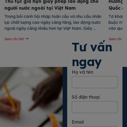
Thủ tục gia hạn giấy phép lao động cho
Hướng d
người nước ngoài tại Việt Nam
Quốc đơ
Trong bối cảnh hội nhập toàn cầu và nhu cầu nhân 
Tờ khai n
lực chất lượng cao ngày càng tăng, lao động nước 
buộc mà h
ngoài ngày càng nhiều hơn tại Việt Nam. Giấy 
vào quốc 
phép lao động là tài liệu quan trọng cho phép lao 
thông tin
Xem chi tiết
Xem chi tiế
động nước ngoài làm việc hợp pháp tại nước ta và 
nhập cảnh
Tư vấn
có thời hạn […]
hành khá
ngay
Họ và tên
Số điện thoại
Email