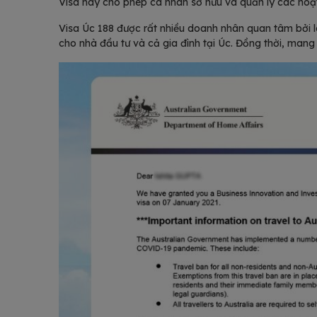
Visa này cho phép cá nhân sở hữu và quản lý các hoạt
Visa Úc 188 được rất nhiều doanh nhân quan tâm bởi lo
cho nhà đầu tư và cả gia đình tại Úc. Đồng thời, mang 