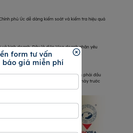
Chính phủ Úc dễ dàng kiểm soát và kiểm tra hiệu quả
 và kinh doanh. Đây là diện Visa doanh nhân yêu
ền form tư vấn
.
 báo giá miễn phí
khu vực cụ thể. Diện Visa này yêu cầu bạn phải đầu
hê duyệt vô cùng cẩn thận số tiền đầu tư này trước