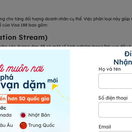
g cho từng đối tượng doanh nhân cụ thể. Việc phân loại này giúp 
hể của Visa 188 bao gồm:
ation Stream)
cho các đương đơn đã có một số kinh nghiệm trong lĩnh vực đầu tư
Đi
nh 188E), tối thiểu chỉ 200.000 AUD tương đương 3.344.151.004VNĐ
Nhận
m)
Họ và tên
g vùng kinh tế trọng điểm & theo chương trình kinh tế tại một số 
VNĐ vào các dự án kinh tế tại Úc. Chính phủ Australia kiểm tra và p
Số điện thoại
Email