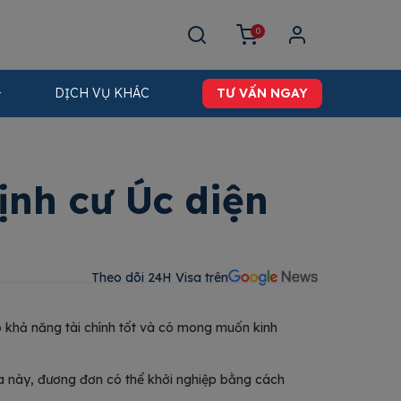
0
DỊCH VỤ KHÁC
TƯ VẤN NGAY
định cư Úc diện
Theo dõi 24H Visa trên​
có khả năng tài chính tốt và có mong muốn kinh
a này, đương đơn có thể khởi nghiệp bằng cách