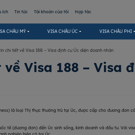
u ích
Tin tức
Tài khoản của tôi
Hợp tác
ISA CHÂU MỸ
VISA CHÂU ÚC
VISA CHÂU PHI
in chi tiết về Visa 188 – Visa định cư Úc diện doanh nhân
t về Visa 188 – Visa 
ness) là loại Thị thực thường trú tại Úc, được cấp cho đương đơn 
c tế (đương đơn) đến Úc sinh sống, kinh doanh và đầu tư. Với vis
nh nghiệp hiện có tại Úc.