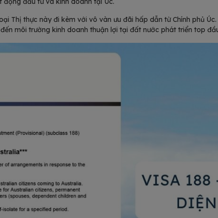
 động đầu tư và kinh doanh tại Úc.
ại Thị thực này đi kèm với vô vàn ưu đãi hấp dẫn từ Chính phủ Úc. 
đến môi trường kinh doanh thuận lợi tại đất nước phát triển top đầu