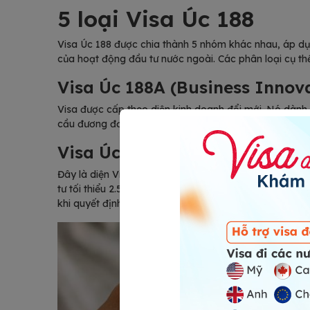
5 loại Visa Úc 188
Visa Úc 188 được chia thành 5 nhóm khác nhau, áp dụn
của hoạt động đầu tư nước ngoài. Các phân loại cụ t
Visa Úc 188A (Business Innov
Visa được cấp theo diện kinh doanh đổi mới. Nó dành 
cầu đương đơn phải đầu tư ở mức thấp nhất (không tí
Visa Úc 188B (Investor Strea
Đây là diện Visa được cấp cho các nhà đầu tư vào nhữn
tư tối thiểu 2.5 triệu AUD tương đương 41.787.000.000
khi quyết định cấp Visa.