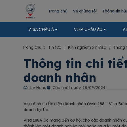
Trang chủ
Về chúng tôi
Thông tin hữ
VISA CHÂU Á
VISA CHÂU ÂU
V
Trang chủ
Tin tức
Kinh nghiệm xin visa
Thông t
Thông tin chi tiế
doanh nhân
Le Hong
Cập nhật ngày:
18/09/2024
Visa định cư Úc diện doanh nhân (Visa 188 – Visa Busi
doanh tại Úc.
Visa 188A Úc mang đến cơ hội cho các doanh nhân quố
thành lập một doanh nghiệp mới hoặc mua lại một doa