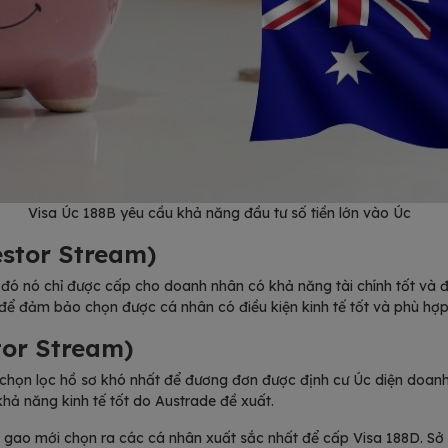
Visa Úc 188B yêu cầu khả năng đầu tư số tiền lớn vào Úc
estor Stream)
đó nó chỉ được cấp cho doanh nhân có khả năng tài chính tốt và đả
để đảm bảo chọn được cá nhân có điều kiện kinh tế tốt và phù hợp 
tor Stream)
nh chọn lọc hồ sơ khó nhất để đương đơn được định cư Úc diện doan
khả năng kinh tế tốt do Austrade đề xuất.
ắt gao mới chọn ra các cá nhân xuất sắc nhất để cấp Visa 188D. Sở