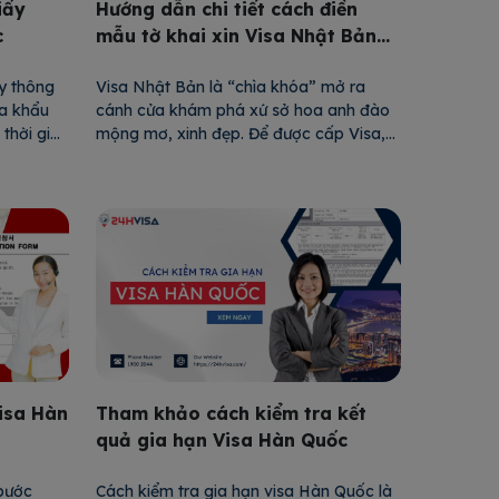
iấy
Hướng dẫn chi tiết cách điền
c
mẫu tờ khai xin Visa Nhật Bản
mới nhất
y thông
Visa Nhật Bản là “chìa khóa” mở ra
ửa khẩu
cánh cửa khám phá xứ sở hoa anh đào
 thời gian
mộng mơ, xinh đẹp. Để được cấp Visa,
Trung
công dân Việt Nam cần phải điền mẫu
 thế nào?
tờ khai xin visa Nhật Bản mới nhất. Vậy
 cấp
trên mẫu này có những thông tin gì? Mời
bạn cùng tìm hiểu […]
isa Hàn
Tham khảo cách kiểm tra kết
quả gia hạn Visa Hàn Quốc
 bước
Cách kiểm tra gia hạn visa Hàn Quốc là