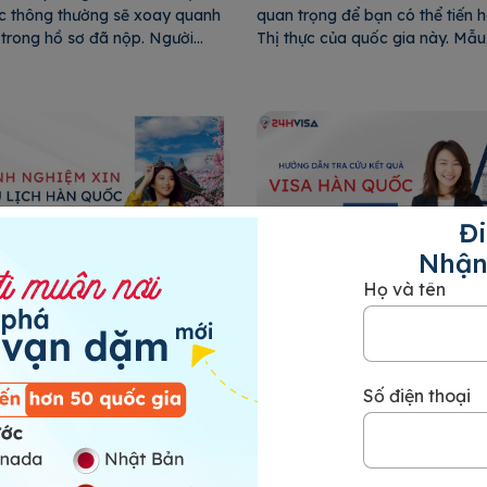
 thông thường sẽ xoay quanh
quan trọng để bạn có thể tiến h
 trong hồ sơ đã nộp. Người
Thị thực của quốc gia này. Mẫ
 cần hiểu rõ để trả lời thật rõ
được đầy đủ với các thông tin 
ch lạc và thuyết phục. Kinh
giúp gia tăng cơ hội đậu Thị th
hỏng vấn Visa du lịch Hàn
đó, trong bài viết này, 24H Visa
ng bài viết dưới đây giúp bạn
hướng dẫn điền đơn […]
Đi
Nhận
Họ và tên
hiệm vàng xin Visa du
Hướng dẫn cách tra cứu 
n Quốc tự túc
Visa Hàn Quốc đơn giản 
ịch Hàn Quốc (C-3-9) tự túc là
Việc tra cứu Visa Hàn Quốc là
Số điện thoại
p nhập cảnh dành cho công
quan trọng đối với những ai đã 
 ngoài có mục đích tham quan,
quy trình xin Thị thực để đến đ
tại Hàn Quốc. Loại visa này được
này du học, làm việc hoặc du l
3 loại dựa trên số lần nhập
rõ tình trạng xử lý hồ sơ sẽ giú