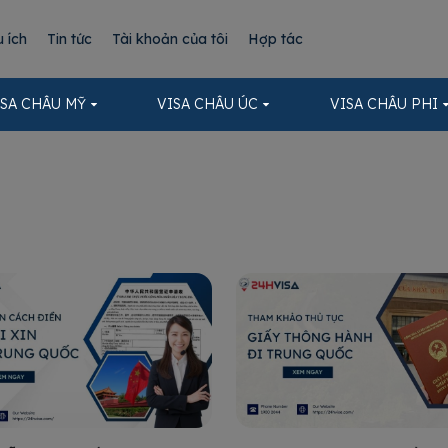
u ích
Tin tức
Tài khoản của tôi
Hợp tác
ISA CHÂU MỸ
VISA CHÂU ÚC
VISA CHÂU PHI