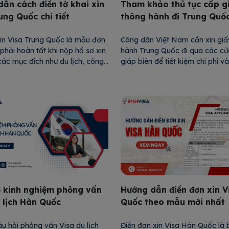
ẫn cách điền tờ khai xin
Tham khảo thủ tục cấp g
ung Quốc chi tiết
thông hành đi Trung Quố
xin Visa Trung Quốc là mẫu đơn
Công dân Việt Nam cần xin giấ
 phải hoàn tất khi nộp hồ sơ xin
hành Trung Quốc đi qua các c
các mục đích như du lịch, công
giáp biên để tiết kiệm chi phí và
ọc tập. Đây là tài liệu quan
xin Visa. Vậy giấy thông hành 
p cơ quan lãnh sự xét duyệt
Quốc đi được bao lâu? Xin như
n và mục đích nhập cảnh của
Bài viết này, 24H Visa sẽ cung
g […]
thông tin về làm giấy […]
ộ kinh nghiệm phỏng vấn
Hướng dẫn điền đơn xin V
 lịch Hàn Quốc
Quốc theo mẫu mới nhất
u hỏi phỏng vấn Visa du lịch
Điền đơn xin Visa Hàn Quốc là