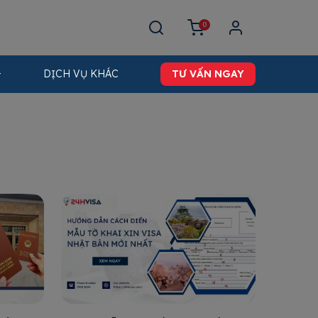
0
DỊCH VỤ KHÁC
TƯ VẤN NGAY