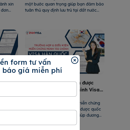
ành xin
một bước quan trọng giúp bạn đảm bảo
u đơn
tuân thủ quy định lưu trú tại đất nước
chính xác
này. Trong bài viết này, 24H Visa sẽ
ực. Do
hướng dẫn bạn từng bước để kiểm tra
 sẽ
và thực hiện gia hạn visa một cách dễ
dàng và nhanh chóng. […]
ền form tư vấn
 báo giá miễn phí
kết quả
Trường hợp & Điều kiện được
nhất
miễn chứng minh tài chính Visa
Hàn Quốc
 một bước
Danh sách đối tượng được miễn chứng
tiến hành
minh tài chính Hàn Quốc đã được quốc
ất nước
gia này mở rộng gần đây, giúp đương
ịch. Nắm
đơn giảm số lượng giấy tờ cần chuẩn bị.
p bạn chủ
Hiện nay, Hàn Quốc đã có thêm nhiều