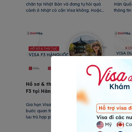
chân tại Nhật Bản và đang tự hỏi quá
Hàn Quốc
cảnh ở Nhật có cần Visa không. Hoặc
thông tin
bạn chưa rõ Visa quá cảnh Nhật Bản là
phỏng vấn
gì và quy trình xin như thế nào, thì bài
ràng, mạ
viết này sẽ cung cấp đầy đủ thông tin
nghiệm p
chi tiết […]
Quốc tro
[…]
Hồ sơ & thủ tục xin gia hạn Visa
Kinh ng
F3 tại Hàn Quốc chi tiết nhất
lịch Hà
Gia hạn Visa F3 tại Hàn Quốc là một
Visa du l
bước quan trọng để bạn có thể tiếp tục
giấy phé
lưu trú hợp pháp tại đất nước này khi
dân nước
visa hiện tại sắp hết hạn. Trong bài viết
giải trí 
này, 24H Visa sẽ giúp bạn tìm hiểu về
chia làm 