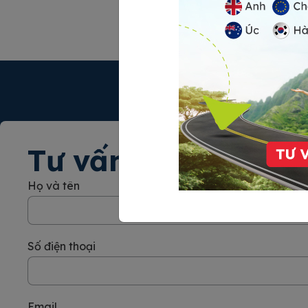
loại visa F3, các hồ sơ cần chuẩn bị, quy
cảnh: Nhậ
[…]
thời hạn 
Tư vấn ngay
Họ và tên
Số điện thoại
Email