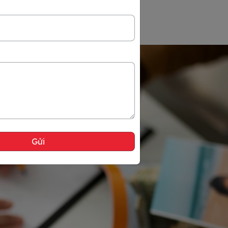
p tới. […]
chính sách nhằm đơn giản hoá quy trình
xin Visa đến quốc gia này. Trong […]