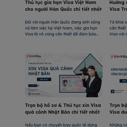
Thủ tục gia hạn Visa Việt Nam
Hướng d
cho người Hàn Quốc chi tiết nhất
Visa Tr
Đối với người Hàn Quốc đang sinh sống
Tờ khai 
và làm việc tại Việt Nam, việc gia hạn
cần thiết
Visa là vô cùng cần thiết để đảm bảo
Visa với 
lưu trú hợp pháp. Bài viết dưới đây cung
tác hay h
cấp hướng dẫn chi tiết về thủ tục gia hạn
trọng giú
Visa cho người Hàn Quốc, bao gồm các
thông ti
loại Visa […]
bạn. Tron
Trọn bộ hồ sơ & Thủ tục xin Visa
Trọn b
quá cảnh Nhật Bản chi tiết nhất
Visa du
Nếu bạn có chuyến bay quốc tế dừng
Những câ