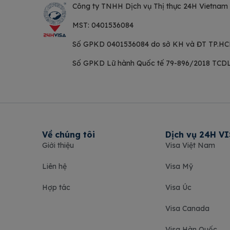
Công ty TNHH Dịch vụ
Thị thực 24H Vietnam
MST:
0401536084
Số GPKD 0401536084 do sở KH và ĐT TP.HC
Số GPKD Lữ hành Quốc tế 79-896/2018 TC
Về chúng tôi
Dịch vụ 24H V
Giới thiệu
Visa Việt Nam
Liên hệ
Visa Mỹ
Hợp tác
Visa Úc
Visa Canada
Visa Hàn Quốc