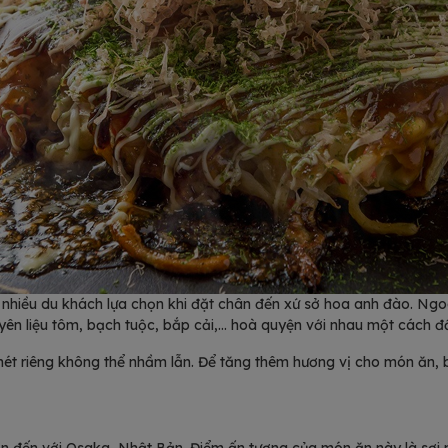
hiều du khách lựa chọn khi đặt chân đến xứ sở hoa anh đào. Ngoà
ên liệu tôm, bạch tuộc, bắp cải,… hoà quyện với nhau một cách đầ
t riêng không thể nhầm lẫn. Để tăng thêm hương vị cho món ăn, 