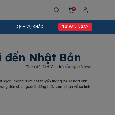
0
DỊCH VỤ KHÁC
TƯ VẤN NGAY
i đến Nhật Bản
Theo dõi 24H Visa trên​
ươi ngon, mang đậm nét truyền thống xứ sở hoa anh
mang đến cho người thưởng thức cảm nhận về sự tinh