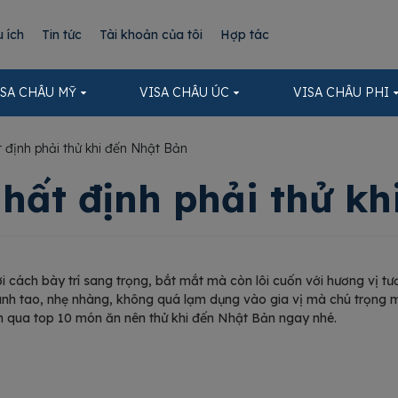
u ích
Tin tức
Tài khoản của tôi
Hợp tác
ISA CHÂU MỸ
VISA CHÂU ÚC
VISA CHÂU PHI
định phải thử khi đến Nhật Bản
hất định phải thử kh
 cách bày trí sang trọng, bắt mắt mà còn lôi cuốn với hương vị t
anh tao, nhẹ nhàng, không quá lạm dụng vào gia vị mà chú trọng 
ểm qua top 10 món ăn nên thử khi đến Nhật Bản ngay nhé.