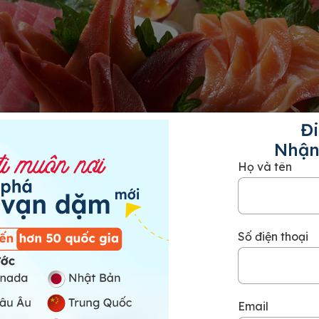
Đi
Nhận
Họ và tên
hái thành từng lát mỏng và bày trí đẹp mắt trên đĩa. Tuỳ vào sở th
thêm hương vị.
Số điện thoại
ả thật là đáng tiếc. Món ăn có sự kết hợp giữa những nguyên liệu
Email