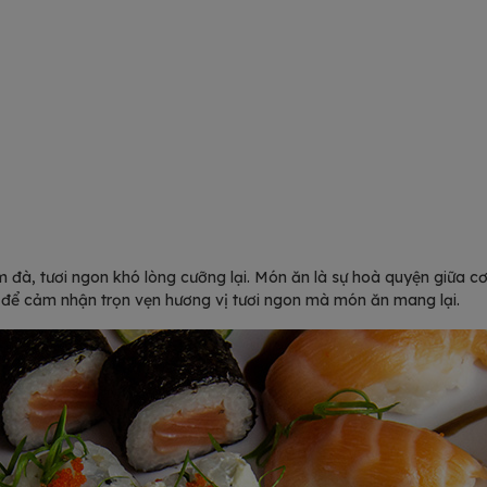
 đà, tươi ngon khó lòng cưỡng lại. Món ăn là sự hoà quyện giữa cơ
ch để cảm nhận trọn vẹn hương vị tươi ngon mà món ăn mang lại.