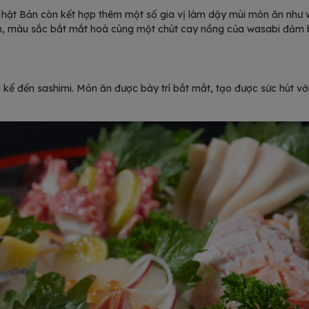
Nhật Bản còn kết hợp thêm một số gia vị làm dậy mùi món ăn như w
gon, màu sắc bắt mắt hoà cùng một chút cay nồng của wasabi đảm
kể đến sashimi. Món ăn được bày trí bắt mắt, tạo được sức hút với