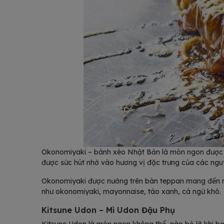
Okonomiyaki – bánh xèo Nhật Bản là món ngon được n
được sức hút nhờ vào hương vị đặc trưng của các nguy
Okonomiyaki được nướng trên bàn teppan mang đến né
như okonomiyaki, mayonnaise, táo xanh, cá ngừ khô.
Kitsune Udon – Mì Udon Đậu Phụ