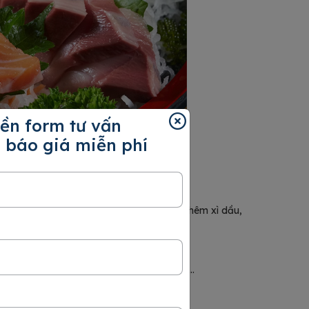
ền form tư vấn
 báo giá miễn phí
ích của mỗi người, khi ăn bạn có thể cho thêm xì dầu,
 như tôm, cá tươi theo mùa, rau củ, nấm,…