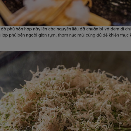
 đó phủ hỗn hợp này lên các nguyên liệu đã chuẩn bị và đem đi ch
 lớp phủ bên ngoài giòn rụm, thơm nức mũi cũng đủ để khiến thự