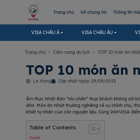
Trang chủ
Về chúng tôi
Thông tin hữ
VISA CHÂU Á
VISA CHÂU ÂU
V
Trang chủ
Cẩm nang du lịch
TOP 10 món ăn nhất 
TOP 10 món ăn n
Le Hong
Cập nhật ngày:
29/09/2023
Ẩm thực Nhật Bản “níu chân” thực khách không chỉ bởi
đào. Món ăn Nhật thường nghiêng về sự chỉnh chu, th
khiết tự nhiên của các nguyên liệu. Cùng 24HVISA đi
Table of Contents
Sushi