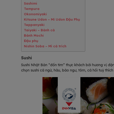
Sashimi
Tempura
Okonomiyaki
Kitsune Udon – Mì Udon Đậu Phụ
Teppanyaki
Taiyaki – Bánh cá
Bánh Mochi
Đậu phụ
Nishin Soba – Mì cá trích
Sushi
Sushi Nhật Bản “đốn tim” thực khách bởi hương vị đậm
chọn sushi cá ngừ, hàu, bào ngư, tôm, cá hồi tuỳ thí