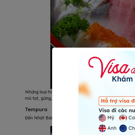
Những loại hải sản tươi sống sẽ được sơ chế sạch sẽ, t
mù tạt, gừng, tương, lá tía tô, củ cải trắng,… để tăng 
Tempura
Đến Nhật Bản nhưng không thử qua món Tempura thì qu