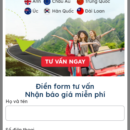
Hướng dẫn điền tờ khai nhập cảnh Hàn Quốc đơn
giản và chi tiết nhất
Tờ khai nhập cảnh Hàn Quốc là mẫu tài liệu bắt buộc mà
hành khách quốc tế cần điền trước khi vào quốc gia này. Tờ
khai nhằm cung cấp các thông
Xem chi tiết
Điền form tư vấn
Nhận báo giá miễn phí
Họ và tên
Số điện thoại