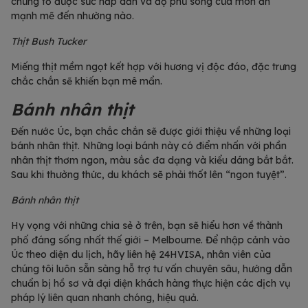
chứng tỏ được sức hấp dẫn và độ phủ sóng của món ăn
mạnh mẽ đến nhường nào.
Thịt Bush Tucker
Miếng thịt mềm ngọt kết hợp với hương vị độc đáo, đặc trưng
chắc chắn sẽ khiến bạn mê mẩn.
Bánh nhân thịt
Đến nước Úc, bạn chắc chắn sẽ được giới thiệu về những loại
bánh nhân thịt. Những loại bánh này có điểm nhấn với phần
nhân thịt thơm ngon, màu sắc đa dạng và kiểu dáng bắt bắt.
Sau khi thưởng thức, du khách sẽ phải thốt lên “ngon tuyệt”.
Bánh nhân thịt
Hy vọng với những chia sẻ ở trên, bạn sẽ hiểu hơn về thành
phố đáng sống nhất thế giới – Melbourne. Để nhập cảnh vào
Úc theo diện du lịch, hãy liên hệ 24HVISA, nhân viên của
chúng tôi luôn sẵn sàng hỗ trợ tư vấn chuyên sâu, hướng dẫn
chuẩn bị hồ sơ và đại diện khách hàng thực hiện các dịch vụ
pháp lý liên quan nhanh chóng, hiệu quả.