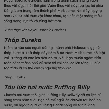
Royal Botanic Gardens nằm trong danh sách những vườn
thực vật đẹp nhất thế giới. Vườn thực vật này toạ lạc tại phía
Đông Nam trung tâm thành phố Melbourne. Nơi đây quy tụ
hơn 12.000 loài thực vật khác nhau, tạo nên một mảng màu
sống động, rực rỡ vô cùng bắt mắt.
Vườn thực vật Royal Botanic Gardens
Tháp Eureka
Niềm tự hào của người dân tại thành phố Melbourne gọi tên
tháp Eureka. Toà tháp này nằm ở bờ Nam Melbourne, nổi bật
với 91 tầng và cao lên đến 297m. Nếu bạn muốn ngắm nhìn
toàn cảnh thành phố về đêm thì chỉ cần leo lên tầng 88 của
toà tháp là có thể chiêm ngưỡng trọn vẹn.
Tháp Eureka
Tàu lửa hơi nước Puffing Billy
Chuyến tàu vượt thời gian Puffing Billy Railway đã có lịch sử
hàng trăm năm tuổi. Bạn có thể ngồi lên chuyến tàu hoả hơi
nước, du ngoạn qua khu rừng Dandenong và tận hưởng