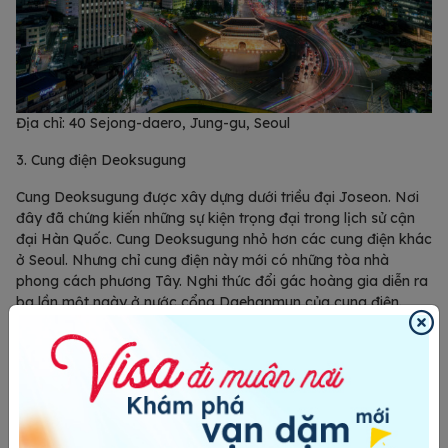
Địa chỉ: 40 Sejong-daero, Jung-gu, Seoul
3. Cung điện Deoksugung
Cung Deoksugung được xây dựng dưới triều đại Joseon. Nơi
đây đã chứng kiến những sự kiện trọng đại trong lịch sử cận
đại Hàn Quốc. Cung Deoksugung nhỏ hơn các cung điện khác
ở Seoul. Nhưng chỉ cung điện này mới có những tòa nhà
phong cách phương Tây. Nghi thức đổi gác hoàng gia diễn ra
ba lần một ngày ở nước cổng Daehanmun của cung điện.
Đây là một sự kiện được khá nhiều du khách nước ngoài ưa
thích.