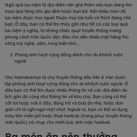
Ngõ quà lưu niệm là địa điểm nên ghé thăm nếu bạn đang tìm
mua quà tặng cho gia đình hoặc bạn bè. Rất nhiều món đồ
lưu niệm được mọi người thuộc mọi lứa tuổi và thích đang chờ
bạn. Ở đây, bạn có thể tìm thấy gần như tất cả các loại quà
lưu niệm ý nghĩa, từ những chiếc quạt truyền thống mang
phong cách Hàn Quốc độc đáo cho đến nhiều mặt hàng thủ
công mỹ nghệ, sâm, rong biển khô…
Phòng sinh hoạt cộng đồng dành cho du khách nước
ngoài
Cho Namdaemun là chợ truyền thống đầu tiên ở Hàn Quốc
lập phòng sinh hoạt cộng đồng cho du khách nước ngoài. Ở
đây bạn có thể tìm được nhiều thông tin về các địa điểm du
lịch gần đó cũng như thông tin về khu chợ. Bạn cũng có thể
cất túi hoặc vali ở đây, dùng trà và bữa ăn nhẹ, hoặc đơn
giản chỉ là nghỉ ngơi một chút. Ngoài ra, bạn có thể sử dụng
máy tính miễn phí hoặc thuê hanbok (trang phục truyền thống
Hàn Quốc) và chụp cho mình bức ảnh mặc hanbok.
Ba món ăn nên thưởng