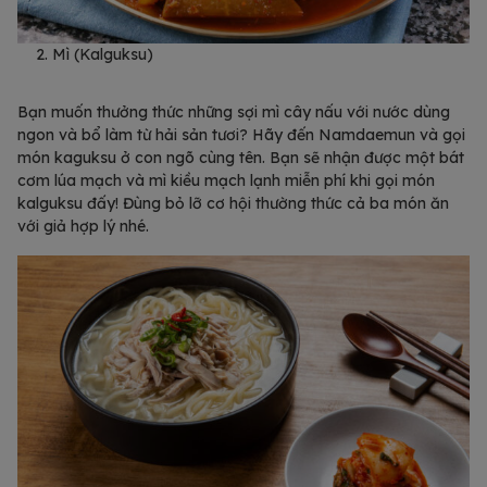
Mì (Kalguksu)
Bạn muốn thưởng thức những sợi mì cây nấu với nước dùng
ngon và bổ làm từ hải sản tươi? Hãy đến Namdaemun và gọi
món kaguksu ở con ngõ cùng tên. Bạn sẽ nhận được một bát
cơm lúa mạch và mì kiều mạch lạnh miễn phí khi gọi món
kalguksu đấy! Đùng bỏ lỡ cơ hội thường thức cả ba món ăn
với giả hợp lý nhé.