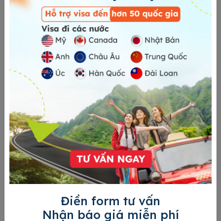
Địa chỉ: 90 Sejong-daero Jung-gu, Seoul
Le Hong
Điền form tư vấn
Nhận báo giá miễn phí