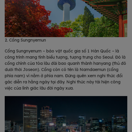
2. Cổng Sungnyemun
Cổng Sungnyenurn – bảo vật quốc gia số 1 Hàn Quốc – là
công trình mang tính biểu tượng, tượng trưng cho Seoul. Đó là
cổng chính của tòa lâu đài bao quanh thành hanyang (thủ đô
dưới thời Joseon). Cổng còn có tên là Namdaemun (cổng
phía nam) vì nằm ở phía nam. Đừng quên xem nghi thức đổi
gác diễn ra hằng ngày tại đây. Nghi thức này tái hiện công
việc của lính giác lâu đời ngày xưa.