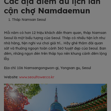
Các địa điểm du lịch lân
cận
chợ Namdaemun
Tháp Namsan Seoul
Mỗi năm có hơn 12 triệu khách đến tham quan, tháp Namsan
Seoul là một biểu tượng của Seoul. Tháp có nhiều tiện ích như
nhà hàng, tiện nghi vui chơi giải trí… Hãy ghé thăm đài quan
sát và thưởng ngoạn toàn cảnh 360 tuyệt đẹp của Seoul. Ban
đêm, những ngọn đèn trên tháp tạo nên khung cảnh đêm lộng
lẫy.
Địa chỉ: 106 Namsangongwon-gi, Yongsan gu, Seoul
Website:
www.seoultower.co.kr