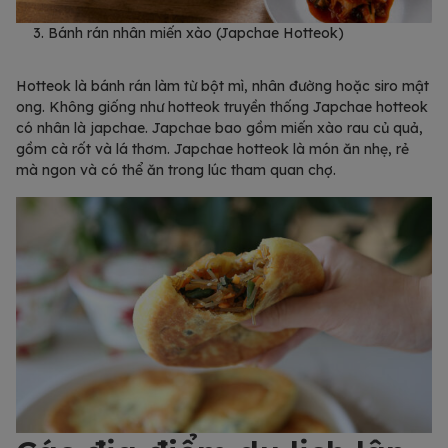
Bánh rán nhân miến xào (Japchae Hotteok)
Hotteok là bánh rán làm từ bột mì, nhân đường hoặc siro mật
ong. Không giống như hotteok truyền thống Japchae hotteok
có nhân là japchae. Japchae bao gồm miến xào rau củ quả,
gồm cà rốt và lá thơm. Japchae hotteok là món ăn nhẹ, rẻ
mà ngon và có thể ăn trong lúc tham quan chợ.