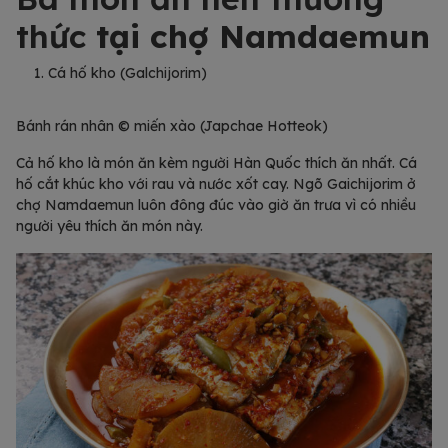
thức
tại chợ Namdaemun
Cá hố kho (Galchijorim)
Bánh rán nhân © miến xào (Japchae Hotteok)
Cả hố kho là món ăn kèm người Hàn Quốc thích ăn nhất. Cá
hố cắt khúc kho với rau và nước xốt cay. Ngõ Gaichijorim ở
chợ Namdaemun luôn đông đúc vào giờ ăn trưa vì có nhiều
người yêu thích ăn món này.