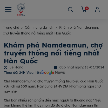
0
Trang chủ
Cẩm nang du lịch
Khám phá Namdeamun,
chợ truyền thống nổi tiếng nhất Hàn Quốc
Khám phá Namdeamun, chợ
truyền thống nổi tiếng nhất
Hàn Quốc
Le Hong
Cập nhật ngày:
18/03/2024
Theo dõi 24H Visa trên​
Chợ Namdaemun là chợ truyền thống tiêu biểu của Hàn Quốc
với lịch sử 600 năm. Hãy cùng 24HVISA khám phá ngôi chợ
này nhé!
Chợ bán nhiều sản phẩm đến mức người ta thường nói: “Nếu
bạn không thể tìm thấy món đồ đó ở chợ Namdaemun thì