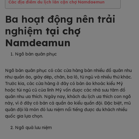
Các địa điểm du lịch lân cận chợ Namdaemun
Ba hoạt động nên trải
nghiệm
tại chợ
Namdeamun
Ngõ bán quân phục
Ngõ bán quân phục có các cửa hàng bàn nhiều đồ quân nhu
như quần áo, giày dép, chân, ba lô, từ ngủ và nhiều thứ khác.
Trước kia, các cửa hàng ở đây có bán áo khoác kiểu Mỹ
hoặc túi ngủ cũ của lính Mỹ vốn được các nhà sưu tâm đồ
quân nhu ưa thích. Ngày nay, khách du lịch ưa thích con ngõ
này, vì ở đây có bán cả quần áo kiểu quần đội. Đặc biệt, mũ
quân đội là món đó lưu niệm nổi tiếng được du khách nhiều
quốc gia lựa chọn.
Ngõ quà lưu niệm