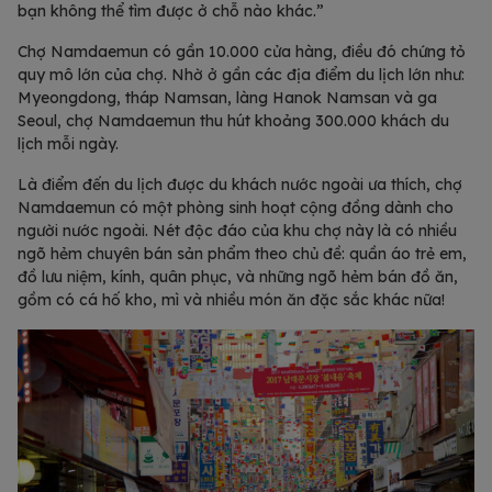
bạn không thể tìm được ở chỗ nào khác.”
Chợ Namdaemun có gần 10.000 cửa hàng, điều đó chứng tỏ
quy mô lớn của chợ. Nhờ ở gần các địa điểm du lịch lớn như:
Myeongdong, tháp Namsan, làng Hanok Namsan và ga
Seoul, chợ Namdaemun thu hút khoảng 300.000 khách du
lịch mỗi ngày.
Là điểm đến du lịch được du khách nước ngoài ưa thích, chợ
Namdaemun có một phòng sinh hoạt cộng đồng dành cho
người nước ngoài. Nét độc đáo của khu chợ này là có nhiều
ngõ hẻm chuyên bán sản phẩm theo chủ đề: quần áo trẻ em,
đồ lưu niệm, kính, quân phục, và những ngõ hẻm bán đồ ăn,
gồm có cá hố kho, mì và nhiều món ăn đặc sắc khác nữa!