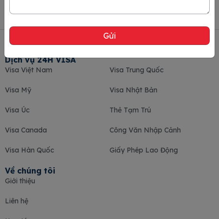
Dịch vụ 24H VISA
Visa Việt Nam
Visa Trung Quốc
Visa Mỹ
Visa Nhật Bản
Visa Úc
Thẻ Tạm Trú
Visa Canada
Công Văn Nhập Cảnh
Visa Hàn Quốc
Giấy Phép Lao Động
Về chúng tôi
Giới thiệu
Liên hệ