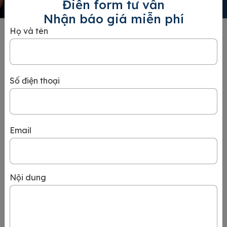
Điền form tư vấn
Nhận báo giá miễn phí
Họ và tên
Công ty TNHH Dịch vụ
Thị thực 24H Vietnam
Visa
MST:
0401536084
Số điện thoại
Số GPKD 0401536084 do sở KH và ĐT TP.HCM
cấp lần đầu ngày 16/04/2013
Số GPKD Lữ hành Quốc tế 79-896/2018 TCDL-
Email
GP LHQT
Tel
Mail
info@24hvisa.com
19002044 - 0938004137
Nội dung
Address
27B/6 Nguyễn Đình Chiểu, Phường Sài Gòn, Thành
phố Hồ Chí Minh