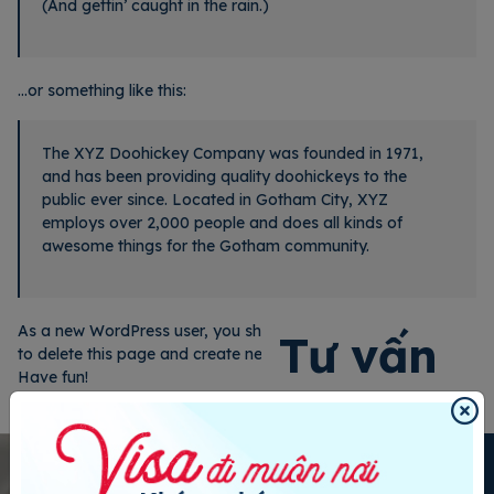
(And gettin’ caught in the rain.)
…or something like this:
The XYZ Doohickey Company was founded in 1971,
and has been providing quality doohickeys to the
public ever since. Located in Gotham City, XYZ
employs over 2,000 people and does all kinds of
awesome things for the Gotham community.
As a new WordPress user, you should go to
your dashboard
Tư vấn
to delete this page and create new pages for your content.
Have fun!
ngay
Họ và tên