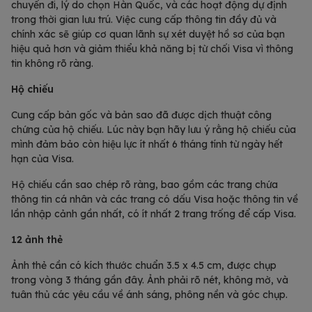
chuyến đi, lý do chọn Hàn Quốc, và các hoạt động dự định
trong thời gian lưu trú. Việc cung cấp thông tin đầy đủ và
chính xác sẽ giúp cơ quan lãnh sự xét duyệt hồ sơ của bạn
hiệu quả hơn và giảm thiểu khả năng bị từ chối Visa vì thông
tin không rõ ràng.
Hộ chiếu
Cung cấp bản gốc và bản sao đã được dịch thuật công
chứng của hộ chiếu. Lúc này bạn hãy lưu ý rằng hộ chiếu của
mình đảm bảo còn hiệu lực ít nhất 6 tháng tính từ ngày hết
hạn của Visa.
Hộ chiếu cần sao chép rõ ràng, bao gồm các trang chứa
thông tin cá nhân và các trang có dấu Visa hoặc thông tin về
lần nhập cảnh gần nhất, có ít nhất 2 trang trống để cấp Visa.
12 ảnh thẻ
Ảnh thẻ cần có kích thước chuẩn 3.5 x 4.5 cm, được chụp
trong vòng 3 tháng gần đây. Ảnh phải rõ nét, không mờ, và
tuân thủ các yêu cầu về ánh sáng, phông nền và góc chụp.