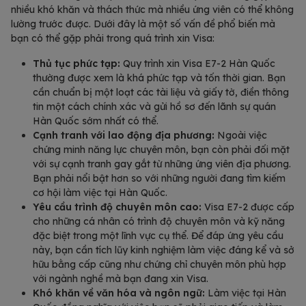
nhiều khó khăn và thách thức mà nhiều ứng viên có thể không
lường trước được. Dưới đây là một số vấn đề phổ biến mà
bạn có thể gặp phải trong quá trình xin Visa:
Thủ tục phức tạp:
Quy trình xin Visa E7-2 Hàn Quốc
thường được xem là khá phức tạp và tốn thời gian. Bạn
cần chuẩn bị một loạt các tài liệu và giấy tờ, điền thông
tin một cách chính xác và gửi hồ sơ đến lãnh sự quán
Hàn Quốc sớm nhất có thể.
Cạnh tranh với lao động địa phương:
Ngoài việc
chứng minh năng lực chuyên môn, bạn còn phải đối mặt
với sự cạnh tranh gay gắt từ những ứng viên địa phương.
Bạn phải nổi bật hơn so với những người đang tìm kiếm
cơ hội làm việc tại Hàn Quốc.
Yêu cầu trình độ chuyên môn cao:
Visa E7-2 được cấp
cho những cá nhân có trình độ chuyên môn và kỹ năng
đặc biệt trong một lĩnh vực cụ thể. Để đáp ứng yêu cầu
này, bạn cần tích lũy kinh nghiệm làm việc đáng kể và sở
hữu bằng cấp cũng như chứng chỉ chuyên môn phù hợp
với ngành nghề mà bạn đang xin Visa.
Khó khăn về văn hóa và ngôn ngữ:
Làm việc tại Hàn