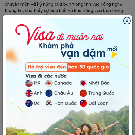
chuyên môn và kỹ năng của bạn trong lĩnh vực công nghệ
thông tin, cho thấy sự hiểu biết và khả năng của bạn trong
việc xử lý các vấn đề kỹ thuật phức tạp.
Thư mời làm việc từ doanh nghiệp Hàn Quốc
Để đảm bảo hồ sơ xin Visa E7-2 của bạn được xử lý chính
xác, bạn cần có thư mời làm việc từ một doanh nghiệp Hàn
Quốc.
Thư mời nên bao gồm tên doanh nghiệp, địa chỉ, thông tin liên
hệ, mã số thuế và các thông tin liên quan. Đồng thời, thư cần
mô tả rõ lý do doanh nghiệp muốn mời bạn làm việc, vị trí
công việc cụ thể, và các yêu cầu về trình độ học vấn, kinh
nghiệm làm việc, và kỹ năng chuyên môn.