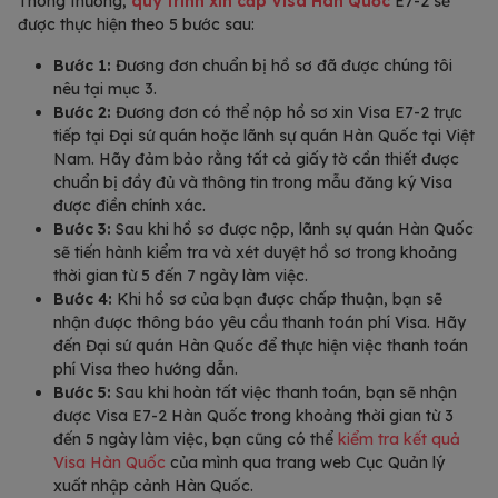
Thông thường,
quy trình xin cấp Visa
Hàn Quốc
E7-2 sẽ
được thực hiện theo 5 bước sau:
Bước 1:
Đương đơn chuẩn bị hồ sơ đã được chúng tôi
nêu tại mục 3.
Bước 2:
Đương đơn có thể nộp hồ sơ xin Visa E7-2 trực
tiếp tại Đại sứ quán hoặc lãnh sự quán Hàn Quốc tại Việt
Nam. Hãy đảm bảo rằng tất cả giấy tờ cần thiết được
chuẩn bị đầy đủ và thông tin trong mẫu đăng ký Visa
được điền chính xác.
Bước 3:
Sau khi hồ sơ được nộp, lãnh sự quán Hàn Quốc
sẽ tiến hành kiểm tra và xét duyệt hồ sơ trong khoảng
thời gian từ 5 đến 7 ngày làm việc.
Bước 4:
Khi hồ sơ của bạn được chấp thuận, bạn sẽ
nhận được thông báo yêu cầu thanh toán phí Visa. Hãy
đến Đại sứ quán Hàn Quốc để thực hiện việc thanh toán
phí Visa theo hướng dẫn.
Bước 5:
Sau khi hoàn tất việc thanh toán, bạn sẽ nhận
được Visa E7-2 Hàn Quốc trong khoảng thời gian từ 3
đến 5 ngày làm việc, bạn cũng có thể
kiểm tra kết quả
Visa Hàn Quốc
của mình qua trang web Cục Quản lý
xuất nhập cảnh Hàn Quốc.