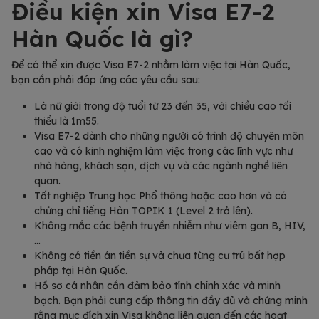
Điều kiện xin Visa E7-2
Hàn Quốc là gì?
Để có thể xin được Visa E7-2 nhằm làm việc tại Hàn Quốc,
bạn cần phải đáp ứng các yêu cầu sau:
Là nữ giới trong độ tuổi từ 23 đến 35, với chiều cao tối
thiểu là 1m55.
Visa E7-2 dành cho những người có trình độ chuyên môn
cao và có kinh nghiệm làm việc trong các lĩnh vực như
nhà hàng, khách sạn, dịch vụ và các ngành nghề liên
quan.
Tốt nghiệp Trung học Phổ thông hoặc cao hơn và có
chứng chỉ tiếng Hàn TOPIK 1 (Level 2 trở lên).
Không mắc các bệnh truyền nhiễm như viêm gan B, HIV,
…
Không có tiền án tiền sự và chưa từng cư trú bất hợp
pháp tại Hàn Quốc.
Hồ sơ cá nhân cần đảm bảo tính chính xác và minh
bạch. Bạn phải cung cấp thông tin đầy đủ và chứng minh
rằng mục đích xin Visa không liên quan đến các hoạt