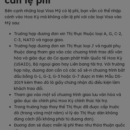
cần lệ phí
Bên cạnh những loại Visa Mỹ có lệ phí, bạn vẫn có thể nhập
cảnh vào Hoa Kỳ mà không cần lệ phí với các loại Visa vào
Mỹ sau:
Trường hợp đương đơn xin Thị thực thuộc loại A, G, C-2,
C-3, NATO và ngoại giao.
Trường hợp đương đơn xin Thị thực loại J và người phụ
thuộc đang tham gia vào các chương trình trao đổi văn
hóa và giáo dục do Cơ quan phát triển Quốc tế Hoa Kỳ
(USAID), Bộ ngoại giao hay Liên bang tài trợ. Với trường
hợp này, đương đơn cần có các số sê-ri chương trình bắt
đầu bằng G-1, G-2, G-3 hoặc G-7 được in trên Mẫu DS-
2019 kèm theo đó là giấy chứng nhận đủ điều kiện làm
khách trao đổi.
Tham gia vào một số chương trình giao lưu văn hóa và
giáo dục do chính phủ Hoa Kỳ chính thức tài trợ.
Trong trường hợp thay thế Thị thực đã được cấp trước
đó (trong vòng một năm) vì lý do Thị thực dán không
đúng cách (lỗi không phải từ đương đơn).
Đương đơn sẽ được miễn lệ phí theo như thỏa thuận quốc