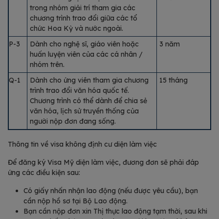
trong nhóm giải trí tham gia các
chương trình trao đổi giữa các tổ
chức Hoa Kỳ và nước ngoài.
P-3
Dành cho nghệ sĩ, giáo viên hoặc
3 năm
huấn luyện viên của các cá nhân /
nhóm trên.
Q-1
Dành cho ứng viên tham gia chương
15 tháng
trình trao đổi văn hóa quốc tế.
Chương trình có thể dành để chia sẻ
văn hóa, lịch sử truyền thống của
người nộp đơn đang sống.
Thông tin về visa không định cư diện làm việc
Để đăng ký Visa Mỹ diện làm việc, đương đơn sẽ phải đáp
ứng các điều kiện sau:
Có giấy nhấn nhận lao động (nếu được yêu cầu), bạn
cần nộp hồ sơ tại Bộ Lao động.
Bạn cần nộp đơn xin Thị thực lao động tạm thời, sau khi