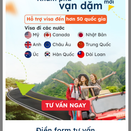
thuộc quốc gia ký kết hiệp ước.
Trường hợp bạn không phải là thương nhân theo hiệp
định cần phải được tuyển dụng ở vị trí giám sát hoặc
điều hành và có những kỹ năng chuyên môn cần thiết.
Phải có ý định rời khỏi Hoa Kỳ nếu Visa hết hạn.
Visa diện doanh nhân sẽ chỉ được cấp cho công dân ở nước
Điền form tư vấn