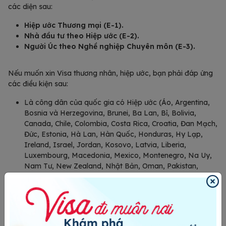
các diện sau:
Hiệp ước Thương mại (E-1).
Nhà đầu tư theo Hiệp ước (E-2).
Người Úc theo Nghề nghiệp Chuyên môn (E-3).
Nếu muốn xin Visa thương nhân, hiệp ước, bạn phải đáp ứng
các điều kiện sau:
Là công dân của quốc gia có Hiệp ước (Áo, Argentina,
Bosnia và Herzegovina, Brunei, Ba Lan, Bỉ, Bolivia,
Canada, Chile, Colombia, Costa Rica, Croatia, Đan Mạch,
Đức, Estonia, Hà Lan, Hàn Quốc, Honduras, Hy Lạp,
Ireland, Israel, Jordan, Kosovo, Latvia, Liberia,
Luxembourg, Macedonia, Mexico, Montenegro, Na Uy,
Nam Tư, New Zealand, Nhật Bản, Oman, Pakistan,
Paraguay, Phần Lan, Pháp, Philippines, Serbia,
Singapore, Slovenia, Suriname, Tây Ban Nha, Thái Lan,
Thổ Nhĩ Kỳ, Thụy Điển, Thụy Sĩ, Trung Quốc (Đài Loan),
Úc, Vương quốc Anh (UK), Ý,…).
Doanh nghiệp Hoa Kỳ dự định đến phải có quốc tịch