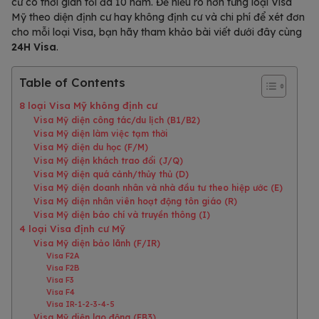
cư có thời gian tối đa 10 năm. Để hiểu rõ hơn từng loại Visa
Mỹ theo diện định cư hay không định cư và chi phí để xét đơn
cho mỗi loại Visa, bạn hãy tham khảo bài viết dưới đây cùng
24H Visa
.
Table of Contents
8 loại Visa Mỹ không định cư
Visa Mỹ diện công tác/du lịch (B1/B2)
Visa Mỹ diện làm việc tạm thời
Visa Mỹ diện du học (F/M)
Visa Mỹ diện khách trao đổi (J/Q)
Visa Mỹ diện quá cảnh/thủy thủ (D)
Visa Mỹ diện doanh nhân và nhà đầu tư theo hiệp ước (E)
Visa Mỹ diện nhân viên hoạt động tôn giáo (R)
Visa Mỹ diện báo chí và truyền thông (I)
4 loại Visa định cư Mỹ
Visa Mỹ diện bảo lãnh (F/IR)
Visa F2A
Visa F2B
Visa F3
Visa F4
Visa IR-1-2-3-4-5
Visa Mỹ diện lao động (EB3)