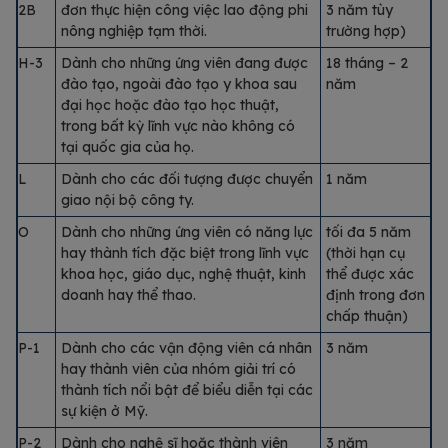
2B
đơn thực hiện công việc lao động phi
3 năm tùy
nông nghiệp tạm thời.
trường hợp)
H-3
Dành cho những ứng viên đang được
18 tháng – 2
đào tạo, ngoài đào tạo y khoa sau
năm
đại học hoặc đào tạo học thuật,
trong bất kỳ lĩnh vực nào không có
tại quốc gia của họ.
L
Dành cho các đối tượng được chuyển
1 năm
giao nội bộ công ty.
O
Dành cho những ứng viên có năng lực
tối đa 5 năm
hay thành tích đặc biệt trong lĩnh vực
(thời hạn cụ
khoa học, giáo dục, nghệ thuật, kinh
thể được xác
doanh hay thể thao.
định trong đơn
chấp thuận)
P-1
Dành cho các vận động viên cá nhân
3 năm
hay thành viên của nhóm giải trí có
thành tích nổi bật để biểu diễn tại các
sự kiện ở Mỹ.
P-2
Dành cho nghệ sĩ hoặc thành viên
3 năm