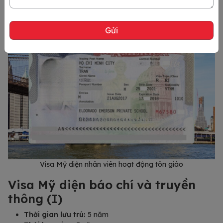
Visa Mỹ diện nhân viên hoạt động tôn giáo
Visa Mỹ diện báo chí và truyền
thông (I)
Thời gian lưu trú:
5 năm