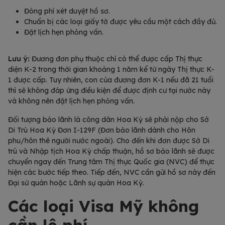
Đóng phí xét duyệt hồ sơ.
Chuẩn bị các loại giấy tờ được yêu cầu một cách đầy đủ.
Đặt lịch hẹn phỏng vấn.
Lưu ý:
Đương đơn phụ thuộc chỉ có thể được cấp Thị thực
diện K-2 trong thời gian khoảng 1 năm kể từ ngày Thị thực K-
1 được cấp. Tuy nhiên, con của đương đơn K-1 nếu đã 21 tuổi
thì sẽ không đáp ứng điều kiện để được định cư tại nước này
và không nên đặt lịch hẹn phỏng vấn.
Đối tượng bảo lãnh là công dân Hoa Kỳ sẽ phải nộp cho Sở
Di Trú Hoa Kỳ Đơn I-129F (Đơn bảo lãnh dành cho Hôn
phu/hôn thê người nước ngoài). Cho đến khi đơn được Sở Di
trú và Nhập tịch Hoa Kỳ chấp thuận, hồ sơ bảo lãnh sẽ được
chuyển ngay đến Trung tâm Thị thực Quốc gia (NVC) để thực
hiện các bước tiếp theo. Tiếp đến, NVC cần gửi hồ sơ này đến
Đại sứ quán hoặc Lãnh sự quán Hoa Kỳ.
Các loại Visa Mỹ không